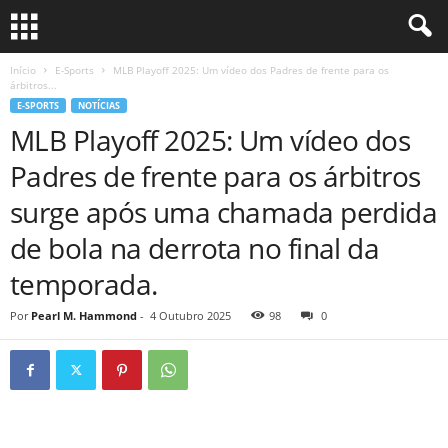
Início
E-Sports
MLB Playoff 2025: Um vídeo dos Padres de frente para os
árbitros...
E-SPORTS
NOTÍCIAS
MLB Playoff 2025: Um vídeo dos
Padres de frente para os árbitros
surge após uma chamada perdida
de bola na derrota no final da
temporada.
Por
Pearl M. Hammond
-
4 Outubro 2025
98
0