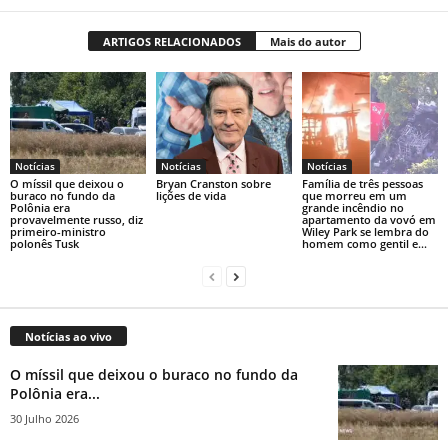
ARTIGOS RELACIONADOS
Mais do autor
Notícias
Notícias
Notícias
O míssil que deixou o
Bryan Cranston sobre
Família de três pessoas
buraco no fundo da
lições de vida
que morreu em um
Polônia era
grande incêndio no
provavelmente russo, diz
apartamento da vovó em
primeiro-ministro
Wiley Park se lembra do
polonês Tusk
homem como gentil e...
Notícias ao vivo
O míssil que deixou o buraco no fundo da
Polônia era...
30 Julho 2026