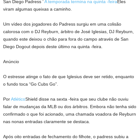
San Diego Padress ‘
A temporada termina na quinta -feira
Eles
viram algumas queixas a caminho.
Um vídeo dos jogadores do Padress surgiu em uma colisão
calorosa com o DJ Reyburn, árbitro de José Iglesias, DJ Reyburn,
quando este deixou o chão para fora do campo através de San
Diego Dogout depois deste último na quinta -feira.
Anúncio
O estresse atinge o fato de que Iglesius deve ser retido, enquanto
o fundo toca “Go Cubs Go”.
Por
Atlético
Shield disse na sexta -feira que seu clube não ouviu
falar de mudanças da MLB ou dos árbitros. Embora não tenha sido
confirmado o que foi acionado, uma chamada voadora de Reyburn
nas nonas entradas claramente se destaca.
Após oito entradas de fechamento do filhote, o padress subiu a