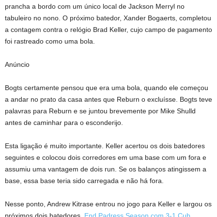
prancha a bordo com um único local de Jackson Merryl no
tabuleiro no nono. O próximo batedor, Xander Bogaerts, completou
a contagem contra o relógio Brad Keller, cujo campo de pagamento
foi rastreado como uma bola.
Anúncio
Bogts certamente pensou que era uma bola, quando ele começou
a andar no prato da casa antes que Reburn o excluísse. Bogts teve
palavras para Reburn e se juntou brevemente por Mike Shulld
antes de caminhar para o esconderijo.
Esta ligação é muito importante. Keller acertou os dois batedores
seguintes e colocou dois corredores em uma base com um fora e
assumiu uma vantagem de dois run. Se os balanços atingissem a
base, essa base teria sido carregada e não há fora.
Nesse ponto, Andrew Kitrase entrou no jogo para Keller e largou os
próximos dois batedores,
End Padress Season com 3-1 Cub