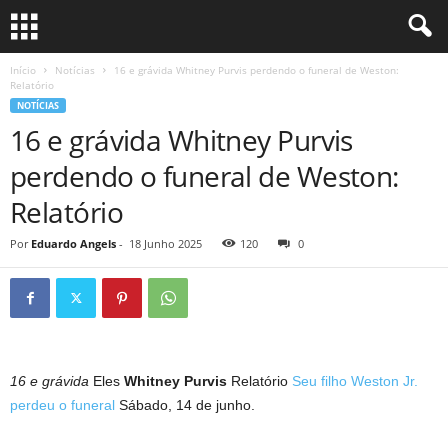
Início
Notícias
16 e grávida Whitney Purvis perdendo o funeral de Weston:
Relatório
NOTÍCIAS
16 e grávida Whitney Purvis
perdendo o funeral de Weston:
Relatório
Por
Eduardo Angels
-
18 Junho 2025
120
0
16 e grávida
Eles
Whitney Purvis
Relatório
Seu filho Weston Jr.
perdeu o funeral
Sábado, 14 de junho.