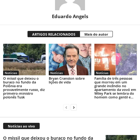
Eduardo Angels
ARTIGOS RELACIONADOS
Mais do autor
Notícias
Notícias
Notícias
O míssil que deixou o
Bryan Cranston sobre
Família de três pessoas
buraco no fundo da
lições de vida
que morreu em um
Polônia era
grande incêndio no
provavelmente russo, diz
apartamento da vovó em
primeiro-ministro
Wiley Park se lembra do
polonês Tusk
homem como gentil e...
Notícias ao vivo
O míssil que deixou o buraco no fundo da