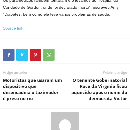
Os paramédicos também tentaram e o levamos ao Hospital do
Condado de Gordon, onde foi declarado morto”, escreveu Amy.
“Diabetes, bem como ele teve vários problemas de saúde.
Source link
Artigo anterior
Próximo artigo
Motoristas que usaram um
O tenente Gobernatorial
dispositivo que
Race da Virgínia ficou
desencadeia o taximador
aquecido após o nome do
é preso no rio
democrata Victor