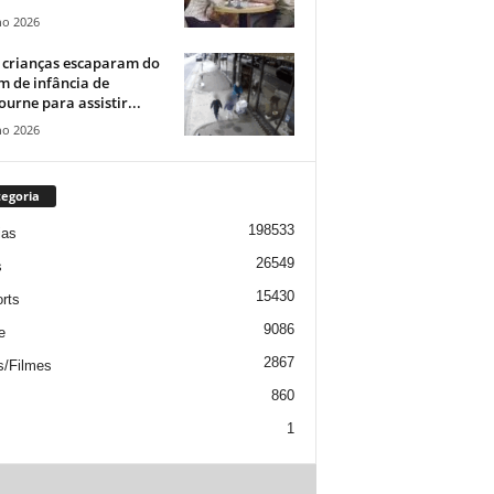
ho 2026
 crianças escaparam do
m de infância de
urne para assistir...
ho 2026
egoria
198533
ias
26549
s
15430
rts
9086
e
2867
s/Filmes
860
1