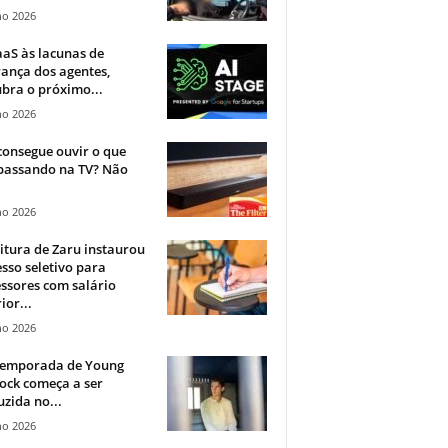
ho 2026
aS às lacunas de
ança dos agentes,
bra o próximo...
ho 2026
onsegue ouvir o que
 passando na TV? Não
.
ho 2026
itura de Zaru instaurou
sso seletivo para
ssores com salário
ior...
ho 2026
 temporada de Young
ock começa a ser
zida no...
ho 2026