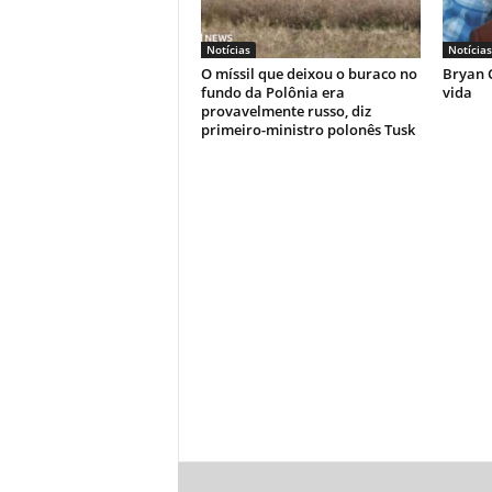
Notícias
Notícias
O míssil que deixou o buraco no
Bryan C
fundo da Polônia era
vida
provavelmente russo, diz
primeiro-ministro polonês Tusk