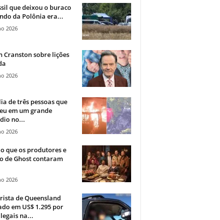
sil que deixou o buraco
ndo da Polônia era...
ho 2026
 Cranston sobre lições
da
ho 2026
ia de três pessoas que
eu em um grande
dio no...
ho 2026
o que os produtores e
co de Ghost contaram
ho 2026
rista de Queensland
ado em US$ 1.295 por
ilegais na...