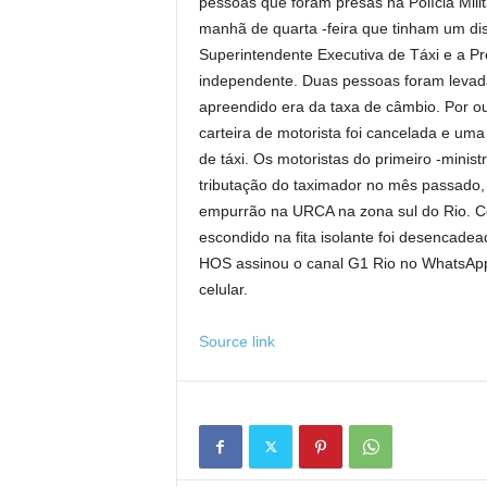
pessoas que foram presas na Polícia Milit
manhã de quarta -feira que tinham um disp
Superintendente Executiva de Táxi e a Pr
independente. Duas pessoas foram levad
apreendido era da taxa de câmbio. Por out
carteira de motorista foi cancelada e um
de táxi. Os motoristas do primeiro -minist
tributação do taximador no mês passado,
empurrão na URCA na zona sul do Rio. Com
escondido na fita isolante foi desencade
HOS assinou o canal G1 Rio no WhatsApp 
celular.
Source link