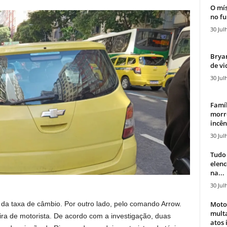
O mís
no fu
30 Jul
Bryan
de vi
30 Jul
Famíl
morr
incên
30 Jul
Tudo 
elen
na...
30 Jul
Moto
da taxa de câmbio. Por outro lado, pelo comando Arrow.
mult
ira de motorista. De acordo com a investigação, duas
atos 