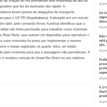
ar de criação do Rio prenderam dois motoristas de táxi na
30 Jul
ositivo que fez do taximador tão rápido. A
efeitura foram presos de alegações de transporte
Do Sa
segur
as para o 12º PD (Kopakabana). A ativação em um veículo
descu
ro lado, pelo comando Arrow. A polícia identificou que a
29 Jul
a delas não tinha permissão para trabalhar como motorista
ro River River, que usaram um dispositivo para reproduzir o
Não c
está
 e outro motorista foi preso por implementar o mesmo
são..
o o estojo registrado na quarta -feira, um botão
29 Jul
ado pelo motorista para que o passageiro não percebesse. A
e recebeu notícias do Great Rio Direct no seu telefone
Prefe
proce
profe
super
29 Jul
A 2ª
Sherl
produ
29 Jul