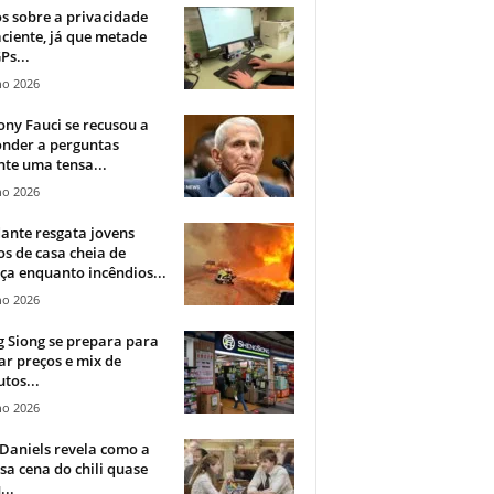
 sobre a privacidade
ciente, já que metade
Ps...
ho 2026
ny Fauci se recusou a
onder a perguntas
te uma tensa...
ho 2026
ante resgata jovens
s de casa cheia de
a enquanto incêndios...
ho 2026
 Siong se prepara para
ar preços e mix de
tos...
ho 2026
Daniels revela como a
a cena do chili quase
...