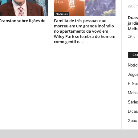
29 Jul
Notícias
Duas
ranston sobre lições de
Família de três pessoas que
jardi
morreu em um grande incêndio
Melbo
no apartamento da vovó em
Wiley Park se lembra do homem
29 Jul
como gentil e...
Cat
Notíc
Jogo
E-Spo
Mobil
Série
Dicas
Xbox