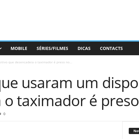
MOBILE
SÉRIES/FILMES
DICAS
CONTACTS
itivo que desencadeia o taximador é preso no...
que usaram um dispos
 o taximador é preso
0
Not