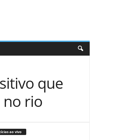
itivo que
 no rio
ícias ao vivo