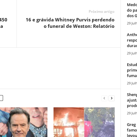
Medos
do pa
Próximo artigo
dos G
450
16 e grávida Whitney Purvis perdendo
29 Jul
da
o funeral de Weston: Relatório
Antho
resp
duran
29 Jul
Estud
primo
fumaç
29 Jul
Sheng
ajust
produ
29 Jul
Greg 
famos
levou