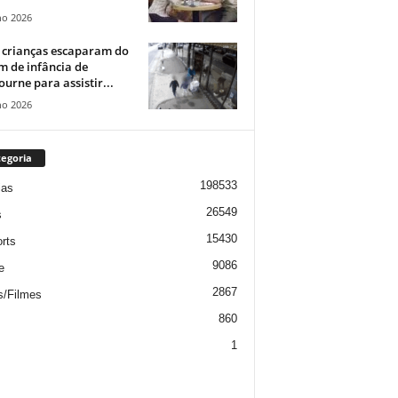
ho 2026
 crianças escaparam do
m de infância de
urne para assistir...
ho 2026
egoria
198533
ias
26549
s
15430
rts
9086
e
2867
s/Filmes
860
1