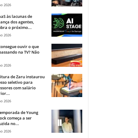
ho 2026
aS às lacunas de
ança dos agentes,
bra o próximo...
ho 2026
onsegue ouvir o que
 passando na TV? Não
.
ho 2026
itura de Zaru instaurou
sso seletivo para
ssores com salário
ior...
ho 2026
 temporada de Young
ock começa a ser
zida no...
ho 2026