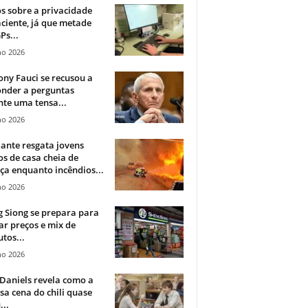
 sobre a privacidade
ciente, já que metade
Ps...
ho 2026
ny Fauci se recusou a
onder a perguntas
te uma tensa...
ho 2026
ante resgata jovens
s de casa cheia de
a enquanto incêndios...
ho 2026
 Siong se prepara para
ar preços e mix de
tos...
ho 2026
Daniels revela como a
a cena do chili quase
...