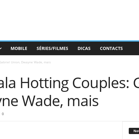
MOBILE
SÉRIES/FILMES
DICAS
CONTACTS
Gabriel Union, Dwayne Wade, mais
la Hotting Couples: 
yne Wade, mais
0
Not