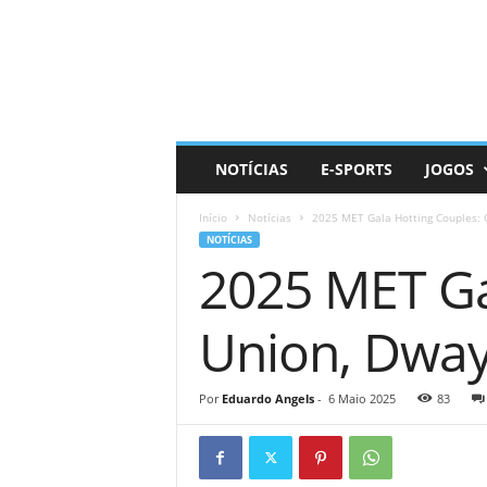
D
a
i
l
y
N
e
NOTÍCIAS
E-SPORTS
JOGOS
r
d
Início
Notícias
2025 MET Gala Hotting Couples: 
NOTÍCIAS
2025 MET Ga
Union, Dwa
Por
Eduardo Angels
-
6 Maio 2025
83