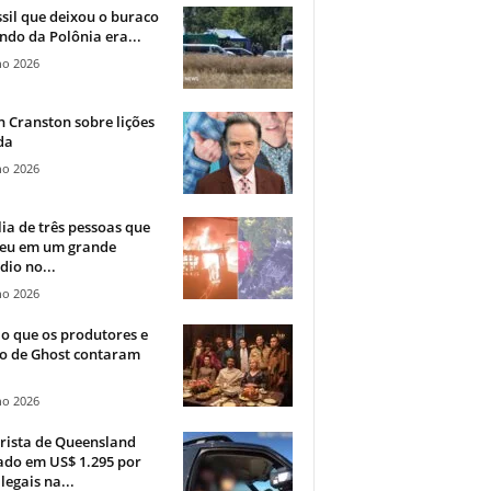
sil que deixou o buraco
ndo da Polônia era...
ho 2026
 Cranston sobre lições
da
ho 2026
ia de três pessoas que
eu em um grande
dio no...
ho 2026
o que os produtores e
co de Ghost contaram
ho 2026
rista de Queensland
ado em US$ 1.295 por
ilegais na...