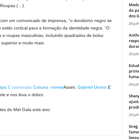
Medos
5 Roupas (…).
do pa
dos G
com um comunicado de imprensa, “o dondismo negro se
29 Jul
estilo cortical para a formação da identidade negra. “O
Antho
s e roupas masculinas, incluindo quadrados de bolso
resp
 superior e muito mais.
duran
29 Jul
Estud
primo
fumaç
29 Jul
ipa
E namorado
Coluna -virner
Assim,
Gabriel Union
E
te e nos leva o dobro.
Sheng
ajust
produ
tes do Met Gala este ano:
29 Jul
Greg 
famos
levou