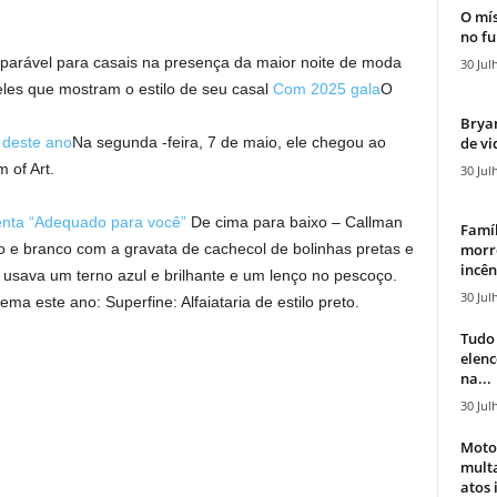
O mís
no fu
mparável para casais na presença da maior noite de moda
30 Jul
les que mostram o estilo de seu casal
Com 2025 gala
O
Bryan
de vi
 deste ano
Na segunda -feira, 7 de maio, ele chegou ao
 of Art.
30 Jul
enta “Adequado para você”
De cima para baixo – Callman
Famíl
morr
 e branco com a gravata de cachecol de bolinhas pretas e
incên
usava um terno azul e brilhante e um lenço no pescoço.
30 Jul
a este ano: Superfine: Alfaiataria de estilo preto.
Tudo 
elen
na...
30 Jul
Moto
mult
atos 