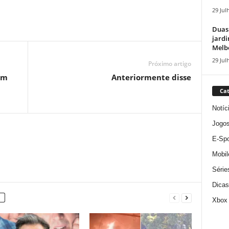
29 Jul
Duas
jardi
Melbo
29 Jul
Próximo artigo
em
Anteriormente disse
Cat
Notíc
Jogo
E-Spo
Mobil
Série
Dicas
Xbox