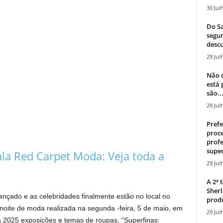
30 Jul
Do Sa
segur
descu
29 Jul
Não c
está
são..
29 Jul
Prefe
proce
profe
super
la Red Carpet Moda: Veja toda a
29 Jul
A 2ª
Sherl
ançado e as celebridades finalmente estão no local no
produ
noite de moda realizada na segunda -feira, 5 de maio, em
29 Jul
a 2025 exposições e temas de roupas, “Superfinas: