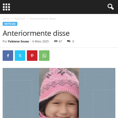
Início
Notícias
Anteriormente disse
NOTÍCIAS
Anteriormente disse
Por
Fabiana Sousa
-
6 Maio 2025
67
0