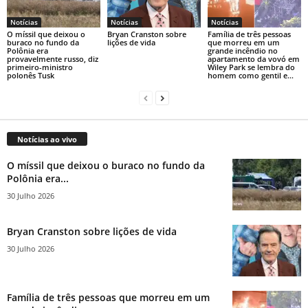
Notícias
Notícias
Notícias
O míssil que deixou o
Bryan Cranston sobre
Família de três pessoas
buraco no fundo da
lições de vida
que morreu em um
Polônia era
grande incêndio no
provavelmente russo, diz
apartamento da vovó em
primeiro-ministro
Wiley Park se lembra do
polonês Tusk
homem como gentil e...
Notícias ao vivo
O míssil que deixou o buraco no fundo da
Polônia era...
30 Julho 2026
Bryan Cranston sobre lições de vida
30 Julho 2026
Família de três pessoas que morreu em um