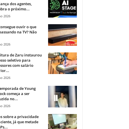
ança dos agentes,
bra o próximo...
ho 2026
onsegue ouvir o que
 passando na TV? Não
.
ho 2026
itura de Zaru instaurou
sso seletivo para
ssores com salário
ior...
ho 2026
 temporada de Young
ock começa a ser
zida no...
ho 2026
 sobre a privacidade
ciente, já que metade
Ps...