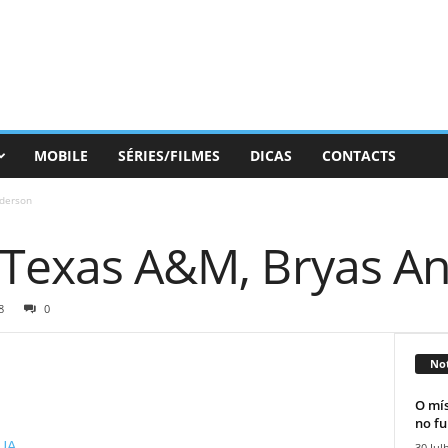
MOBILE
SÉRIES/FILMES
DICAS
CONTACTS
nderson
o Texas A&M, Bryas A
8
0
Not
O mís
no fu
EUA
30 Jul