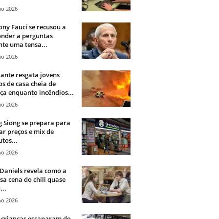
ho 2026
ny Fauci se recusou a
onder a perguntas
te uma tensa...
ho 2026
ante resgata jovens
s de casa cheia de
a enquanto incêndios...
ho 2026
 Siong se prepara para
ar preços e mix de
tos...
ho 2026
Daniels revela como a
a cena do chili quase
...
ho 2026
 crianças escaparam do