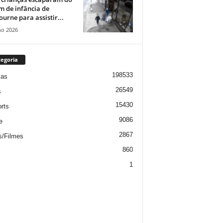
m de infância de
urne para assistir...
ho 2026
egoria
198533
ias
26549
s
15430
rts
9086
e
2867
s/Filmes
860
1