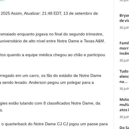
e 2025
Assim,
Atualizar:
21:48 EDT, 13 de setembro de
Bryan
de vi
30 Jul
smaiado enquanto jogava no final do segundo trimestre,
universitário de alto nível entre Notre Dame e Texas A&M.
Famíl
morr
incên
utos quando a equipe médica chegou ao chão e participou
30 Jul
Tudo 
arregado em um carro, os fãs do estádio de Notre Dame
elen
na...
a sendo levado. Anderson pegou um polegar para a
30 Jul
Moto
ies estão lutando com 8 classificados Notre Dame, da
mult
atos 
s.
30 Jul
, o quarterback do Notre Dame CJ CJ jogou um passe para
Do Sa