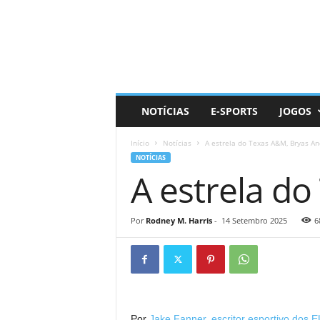
D
a
i
l
y
N
e
NOTÍCIAS
E-SPORTS
JOGOS
r
d
Início
Notícias
A estrela do Texas A&M, Bryas A
NOTÍCIAS
A estrela d
Por
Rodney M. Harris
-
14 Setembro 2025
6
Por
Jake Fanner, escritor esportivo dos 