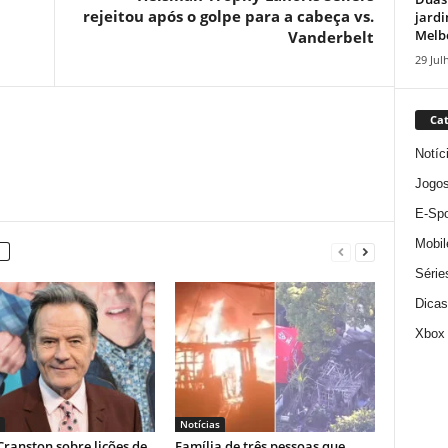
rejeitou após o golpe para a cabeça vs.
jardi
Melbo
Vanderbelt
29 Jul
Cat
Notíc
Jogo
E-Spo
Mobil
Série
Dicas
Xbox
Notícias
ranston sobre lições de
Família de três pessoas que