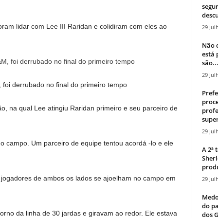
segur
descu
am lidar com Lee III Raridan e colidiram com eles ao
29 Jul
Não c
está
são..
29 Jul
foi derrubado no final do primeiro tempo
Prefe
proce
o, na qual Lee atingiu Raridan primeiro e seu parceiro de
profe
super
29 Jul
no campo. Um parceiro de equipe tentou acordá -lo e ele
A 2ª
Sherl
produ
s jogadores de ambos os lados se ajoelham no campo em
29 Jul
Medos
do pa
torno da linha de 30 jardas e giravam ao redor. Ele estava
dos G