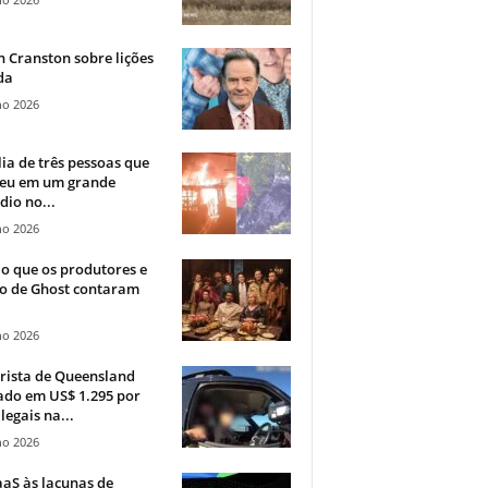
 Cranston sobre lições
da
ho 2026
ia de três pessoas que
eu em um grande
dio no...
ho 2026
o que os produtores e
co de Ghost contaram
ho 2026
rista de Queensland
ado em US$ 1.295 por
ilegais na...
ho 2026
aS às lacunas de