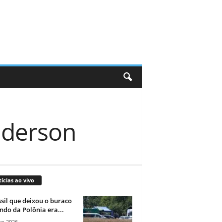
nderson
ícias ao vivo
sil que deixou o buraco
ndo da Polônia era...
ho 2026