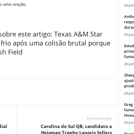
o uma oração.
29 Jul
Antho
resp
duran
obre este artigo: Texas A&M Star
29 Jul
frio após uma colisão brutal porque
Estud
h Field
primo
fumaç
29 Jul
Sheng
ajust
produ
29 Jul
Greg 
famos
levou
Próximo artigo
29 Jul
ial
Carolina do Sul QB, candidato a
Heisman Trophy Lanoris Sellers
Duas