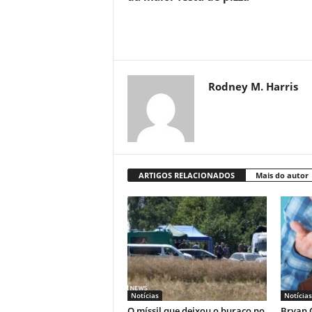
Rodney M. Harris
ARTIGOS RELACIONADOS
Mais do autor
Notícias
Notícias
O míssil que deixou o buraco no
Bryan C