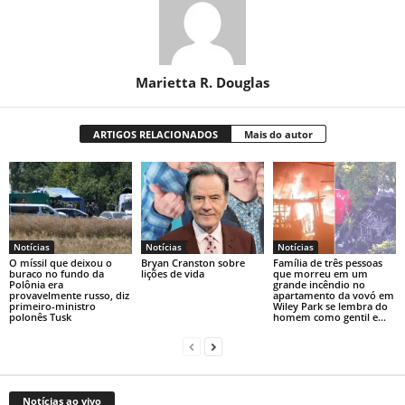
Marietta R. Douglas
ARTIGOS RELACIONADOS
Mais do autor
Notícias
Notícias
Notícias
O míssil que deixou o
Bryan Cranston sobre
Família de três pessoas
buraco no fundo da
lições de vida
que morreu em um
Polônia era
grande incêndio no
provavelmente russo, diz
apartamento da vovó em
primeiro-ministro
Wiley Park se lembra do
polonês Tusk
homem como gentil e...
Notícias ao vivo