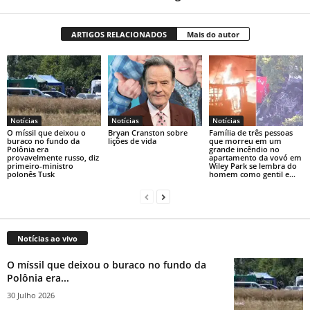
ARTIGOS RELACIONADOS
Mais do autor
Notícias
Notícias
Notícias
O míssil que deixou o
Bryan Cranston sobre
Família de três pessoas
buraco no fundo da
lições de vida
que morreu em um
Polônia era
grande incêndio no
provavelmente russo, diz
apartamento da vovó em
primeiro-ministro
Wiley Park se lembra do
polonês Tusk
homem como gentil e...
Notícias ao vivo
O míssil que deixou o buraco no fundo da
Polônia era...
30 Julho 2026