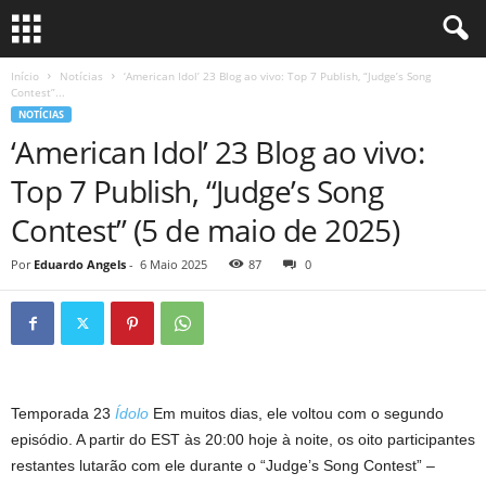
Início
Notícias
‘American Idol’ 23 Blog ao vivo: Top 7 Publish, “Judge’s Song
Contest”...
NOTÍCIAS
‘American Idol’ 23 Blog ao vivo:
Top 7 Publish, “Judge’s Song
Contest” (5 de maio de 2025)
Por
Eduardo Angels
-
6 Maio 2025
87
0
Temporada 23
Ídolo
Em muitos dias, ele voltou com o segundo
episódio. A partir do EST às 20:00 hoje à noite, os oito participantes
restantes lutarão com ele durante o “Judge’s Song Contest” –