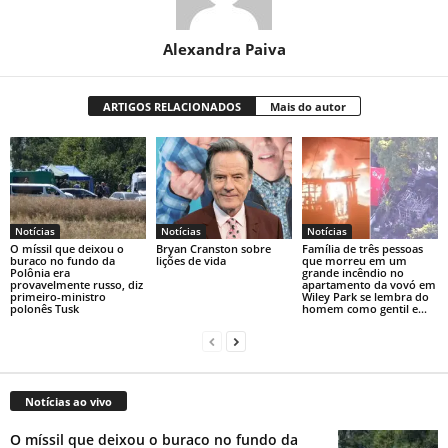
Alexandra Paiva
ARTIGOS RELACIONADOS
Mais do autor
Notícias
Notícias
Notícias
O míssil que deixou o
Bryan Cranston sobre
Família de três pessoas
buraco no fundo da
lições de vida
que morreu em um
Polônia era
grande incêndio no
provavelmente russo, diz
apartamento da vovó em
primeiro-ministro
Wiley Park se lembra do
polonês Tusk
homem como gentil e...
Notícias ao vivo
O míssil que deixou o buraco no fundo da