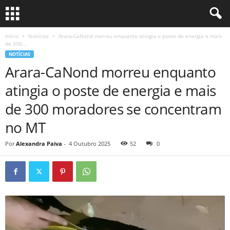
Início
Notícias
Arara-CaNond morreu enquanto atingia o poste de energia e mais
de 300...
NOTÍCIAS
Arara-CaNond morreu enquanto
atingia o poste de energia e mais
de 300 moradores se concentram
no MT
Por
Alexandra Paiva
-
4 Outubro 2025
52
0