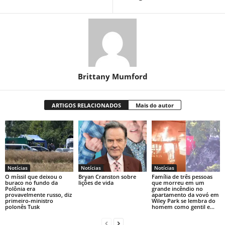
Brittany Mumford
ARTIGOS RELACIONADOS
Mais do autor
Notícias
Notícias
Notícias
O míssil que deixou o
Bryan Cranston sobre
Família de três pessoas
buraco no fundo da
lições de vida
que morreu em um
Polônia era
grande incêndio no
provavelmente russo, diz
apartamento da vovó em
primeiro-ministro
Wiley Park se lembra do
polonês Tusk
homem como gentil e...