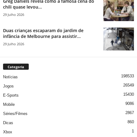
Greg Daniels revela como a famosa cena do
chili quase levou...
29 Julho 2026
Duas crianças escaparam do jardim de
infância de Melbourne para assistir...
29 Julho 2026
Categoria
198533
Notícias
26549
Jogos
15430
E-Sports
9086
Mobile
2867
Séries/Filmes
860
Dicas
1
Xbox