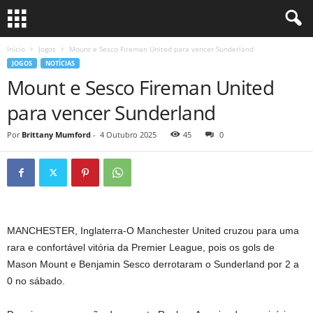
Início
Jogos
Mount e Sesco Fireman United para vencer Sunderland
JOGOS
NOTÍCIAS
Mount e Sesco Fireman United
para vencer Sunderland
Por
Brittany Mumford
-
4 Outubro 2025
45
0
MANCHESTER, Inglaterra-O Manchester United cruzou para uma
rara e confortável vitória da Premier League, pois os gols de
Mason Mount e Benjamin Sesco derrotaram o Sunderland por 2 a
0 no sábado.