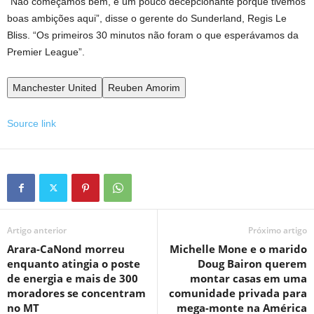
“Não começamos bem, é um pouco decepcionante porque tivemos
boas ambições aqui”, disse o gerente do Sunderland, Regis Le
Bliss. “Os primeiros 30 minutos não foram o que esperávamos da
Premier League”.
Manchester United
Reuben Amorim
Source link
Artigo anterior
Próximo artigo
Arara-CaNond morreu
Michelle Mone e o marido
enquanto atingia o poste
Doug Bairon querem
de energia e mais de 300
montar casas em uma
moradores se concentram
comunidade privada para
no MT
mega-monte na América