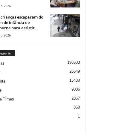
ho 2026
 crianças escaparam do
m de infância de
urne para assistir...
ho 2026
egoria
198533
ias
26549
s
15430
rts
9086
e
2867
s/Filmes
860
1