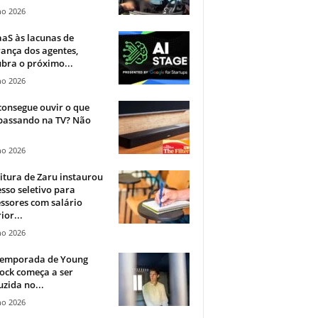
ho 2026
aS às lacunas de
ança dos agentes,
bra o próximo...
ho 2026
onsegue ouvir o que
 passando na TV? Não
.
ho 2026
itura de Zaru instaurou
sso seletivo para
ssores com salário
ior...
ho 2026
 temporada de Young
ock começa a ser
zida no...
ho 2026