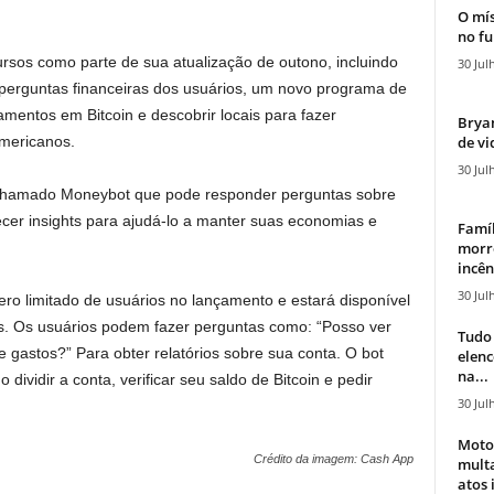
O mís
no fu
rsos como parte de sua atualização de outono, incluindo
30 Jul
perguntas financeiras dos usuários, um novo programa de
amentos em Bitcoin e descobrir locais para fazer
Bryan
de vi
mericanos.
30 Jul
 chamado Moneybot que pode responder perguntas sobre
ecer insights para ajudá-lo a manter suas economias e
Famíl
morr
incên
30 Jul
ro limitado de usuários no lançamento e estará disponível
. Os usuários podem fazer perguntas como: “Posso ver
Tudo 
gastos?” Para obter relatórios sobre sua conta. O bot
elen
na...
vidir a conta, verificar seu saldo de Bitcoin e pedir
30 Jul
Moto
Crédito da imagem: Cash App
mult
atos 