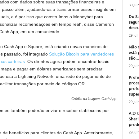
dos com dados sobre suas transações financeiras e
30 Jul
 passo além, ajudando-os a transformar esses insights em
Do Sa
guais, e é por isso que construímos o Moneybot para
segur
ersonalizar recomendações em tempo real”, disse Cameron
descu
 Cash App, em um comunicado.
29 Jul
Não c
 do Cash App e Square, está criando novas maneiras de
está
ês passado, foi integrado
Solução Bitcoin para vendedores
são..
as carteiras
. Os clientes agora podem encontrar locais
29 Jul
o mapa e pagar em dólares americanos sem precisar
que usa a Lightning Network, uma rede de pagamento de
Prefe
proce
acilitar transações por meio de códigos QR.
profe
super
Crédito da imagem: Cash App
29 Jul
entes também poderão enviar e receber stablecoins por
A 2ª
Sherl
produ
29 Jul
de benefícios para clientes do Cash App. Anteriormente,