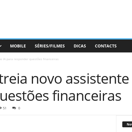
MOBILE
SÉRIES/FILMES
DICAS
CONTACTS
de IA para responder questões financeiras
reia novo assistente
uestões financeiras
51
0
Not