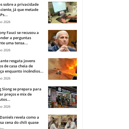
 sobre a privacidade
ciente, já que metade
Ps...
ho 2026
ny Fauci se recusou a
onder a perguntas
te uma tensa...
ho 2026
ante resgata jovens
s de casa cheia de
a enquanto incêndios...
ho 2026
 Siong se prepara para
ar preços e mix de
tos...
ho 2026
Daniels revela como a
a cena do chili quase
...