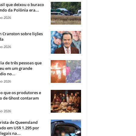
sil que deixou o buraco
ndo da Polônia era...
ho 2026
 Cranston sobre lições
da
ho 2026
ia de três pessoas que
eu em um grande
dio no...
ho 2026
o que os produtores e
co de Ghost contaram
ho 2026
rista de Queensland
ado em US$ 1.295 por
ilegais na...