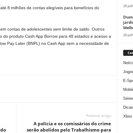
29 Jul
até 8 milhões de contas elegíveis para benefícios do
Duas
jardi
Melbo
m contas de adolescentes sem limite de saldo. Outros
29 Jul
o do produto Cash App Borrow para 48 estados e acesso a
 Now Pay Later (BNPL) no Cash App sem a necessidade de
Cat
Notíc
Jogo
E-Spo
Mobil
Série
Dicas
Próximo artigo
Xbox
A polícia e os comissários do crime
 do
serão abolidos pelo Trabalhismo para