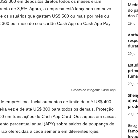
 US$ 300 em depósitos diretos todos os meses eram
Medos
mento de 3,5%. Agora, a empresa está lançando um novo
do pa
dos G
 os usuários que gastam US$ 500 ou mais por mês ou
29 Jul
 300 por meio de seu cartão Cash App ou Cash App Pay
Antho
resp
duran
29 Jul
Estud
primo
fumaç
29 Jul
Crédito da imagem: Cash App
Sheng
ajust
 de empréstimo. Inclui aumentos de limite de até US$ 400
produ
ira vez e de até US$ 300 para todos os demais. Proteção
29 Jul
 200 em transações do Cash App Card. Os saques em caixas
mento percentual anual (APY) sobre saldos de poupança de
Greg 
famos
erão oferecidas a cada semana em diferentes lojas.
levou