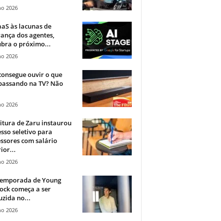
ho 2026
aS às lacunas de
ança dos agentes,
bra o próximo...
ho 2026
onsegue ouvir o que
 passando na TV? Não
.
ho 2026
itura de Zaru instaurou
sso seletivo para
ssores com salário
ior...
ho 2026
 temporada de Young
ock começa a ser
zida no...
ho 2026