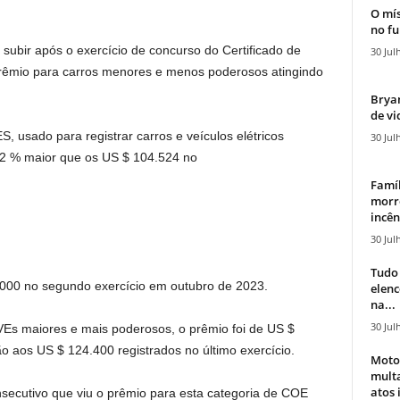
O mís
no fu
ubir após o exercício de concurso do Certificado de
30 Jul
prêmio para carros menores e menos poderosos atingindo
Bryan
de vi
, usado para registrar carros e veículos elétricos
30 Jul
,2 % maior que os US $ 104.524 no
Famíl
morr
incên
30 Jul
Tudo 
00 no segundo exercício em outubro de 2023.
elen
na...
30 Jul
 VEs maiores e mais poderosos, o prêmio foi de US $
 aos US $ 124.400 registrados no último exercício.
Moto
mult
atos 
consecutivo que viu o prêmio para esta categoria de COE