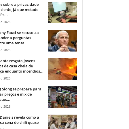
 sobre a privacidade
ciente, já que metade
Ps...
ho 2026
ny Fauci se recusou a
onder a perguntas
te uma tensa...
ho 2026
ante resgata jovens
s de casa cheia de
a enquanto incêndios...
ho 2026
 Siong se prepara para
ar preços e mix de
tos...
ho 2026
Daniels revela como a
a cena do chili quase
...