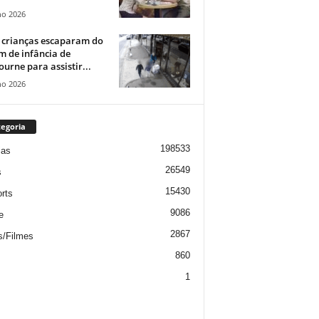
ho 2026
 crianças escaparam do
m de infância de
urne para assistir...
ho 2026
egoria
198533
ias
26549
s
15430
rts
9086
e
2867
s/Filmes
860
1