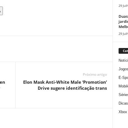
29 Jul
A
Duas
jardi
Melbo
29 Jul
Cat
Notíc
Jogo
Próximo artigo
E-Spo
Sen
Elon Mask Anti-White Male ‘Promotion’
Mobil
r
Drive sugere identificação trans
Série
Dicas
Xbox