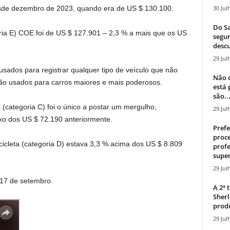
30 Jul
esde dezembro de 2023, quando era de US $ 130.100.
Do Sa
ria E) COE foi de US $ 127.901 – 2,3 % a mais que os US
segur
descu
29 Jul
ados ​​para registrar qualquer tipo de veículo que não
Não c
o usados ​​para carros maiores e mais poderosos.
está
são..
(categoria C) foi o único a postar um mergulho,
29 Jul
xo dos US $ 72.190 anteriormente.
Prefe
proce
icleta (categoria D) estava 3,3 % acima dos US $ 8.809
profe
super
29 Jul
 17 de setembro.
A 2ª
Sherl
produ
29 Jul