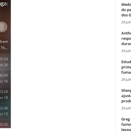
Medos
do pa
dos G
29 Jul
Antho
resp
duran
29 Jul
Estud
primo
fumaç
29 Jul
Sheng
ajust
produ
29 Jul
Greg 
famos
levou