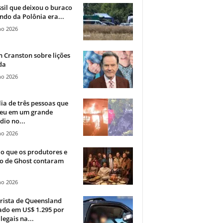
sil que deixou o buraco
ndo da Polônia era...
ho 2026
 Cranston sobre lições
da
ho 2026
ia de três pessoas que
eu em um grande
dio no...
ho 2026
o que os produtores e
co de Ghost contaram
ho 2026
rista de Queensland
ado em US$ 1.295 por
ilegais na...