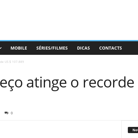
MOBILE
SÉRIES/FILMES
DICAS
CONTACTS
 de US $ 107.889
eço atinge o recorde
0
Not