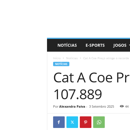
D
a
i
l
y
N
e
NOTÍCIAS
E-SPORTS
JOGOS
r
d
Início
Notícias
Cat A Coe Preço atinge o recorde
NOTÍCIAS
Cat A Coe Pr
107.889
Por
Alexandra Paiva
-
3 Setembro 2025
44