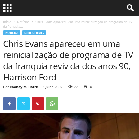
Início
Notícias
Chris Evans apareceu em uma reinicialização de programa de TV
da franquia...
NOTÍCIAS
SÉRIES/FILMES
Chris Evans apareceu em uma
reinicialização de programa de TV
da franquia revivida dos anos 90,
Harrison Ford
Por
Rodney M. Harris
-
3 Julho 2026
22
0