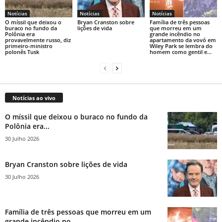
Notícias
Notícias
Notícias
O míssil que deixou o
Bryan Cranston sobre
Família de três pessoas
buraco no fundo da
lições de vida
que morreu em um
Polônia era
grande incêndio no
provavelmente russo, diz
apartamento da vovó em
primeiro-ministro
Wiley Park se lembra do
polonês Tusk
homem como gentil e...
Notícias ao vivo
O míssil que deixou o buraco no fundo da
Polônia era...
30 Julho 2026
Bryan Cranston sobre lições de vida
30 Julho 2026
Família de três pessoas que morreu em um
grande incêndio no...