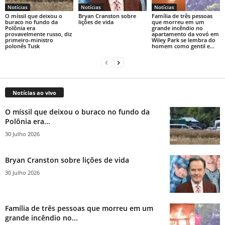
Notícias
Notícias
Notícias
O míssil que deixou o
Bryan Cranston sobre
Família de três pessoas
buraco no fundo da
lições de vida
que morreu em um
Polônia era
grande incêndio no
provavelmente russo, diz
apartamento da vovó em
primeiro-ministro
Wiley Park se lembra do
polonês Tusk
homem como gentil e...
Notícias ao vivo
O míssil que deixou o buraco no fundo da
Polônia era...
30 Julho 2026
Bryan Cranston sobre lições de vida
30 Julho 2026
Família de três pessoas que morreu em um
grande incêndio no...