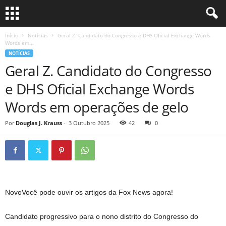
Início
Notícias
Geral Z. Candidato do Congresso e DHS Oficial Exchange Words
Words em...
NOTÍCIAS
Geral Z. Candidato do Congresso
e DHS Oficial Exchange Words
Words em operações de gelo
Por
Douglas J. Krauss
-
3 Outubro 2025
42
0
Novo
Você pode ouvir os artigos da Fox News agora!
Candidato progressivo para o nono distrito do Congresso do