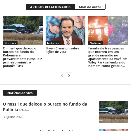
ARTIGOS RELACIONADOS
Mais do autor
Notícias
Notícias
Notícias
O míssil que deixou o
Bryan Cranston sobre
Família de três pessoas
buraco no fundo da
lições de vida
que morreu em um
Polônia era
grande incêndio no
provavelmente russo, diz
apartamento da vovó em
primeiro-ministro
Wiley Park se lembra do
polonês Tusk
homem como gentil e...
Notícias ao vivo
O míssil que deixou o buraco no fundo da
Polônia era...
30 Julho 2026