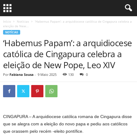
Início
Notícias
‘Habemus Papam’: a arquidiocese católica de Cingapura celebra a
eleição de New...
NOTÍCIAS
‘Habemus Papam’: a arquidiocese
católica de Cingapura celebra a
eleição de New Pope, Leo XIV
Por
Fabiana Sousa
-
9 Maio 2025
130
0
CINGAPURA – A arquidiocese católica romana de Cingapura disse
que se alegra com a eleição do novo papa e pediu aos católicos
que orassem pelo recém -eleito pontífice.