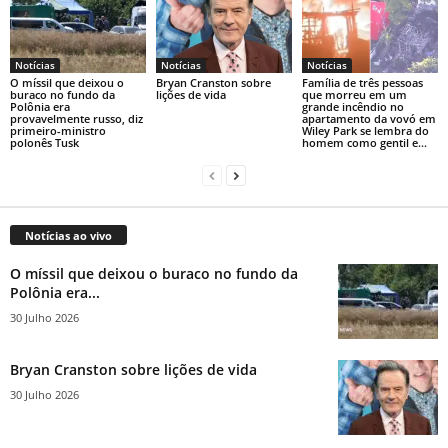
Notícias
Notícias
Notícias
O míssil que deixou o
Bryan Cranston sobre
Família de três pessoas
buraco no fundo da
lições de vida
que morreu em um
Polônia era
grande incêndio no
provavelmente russo, diz
apartamento da vovó em
primeiro-ministro
Wiley Park se lembra do
polonês Tusk
homem como gentil e...
Notícias ao vivo
O míssil que deixou o buraco no fundo da
Polônia era...
30 Julho 2026
Bryan Cranston sobre lições de vida
30 Julho 2026