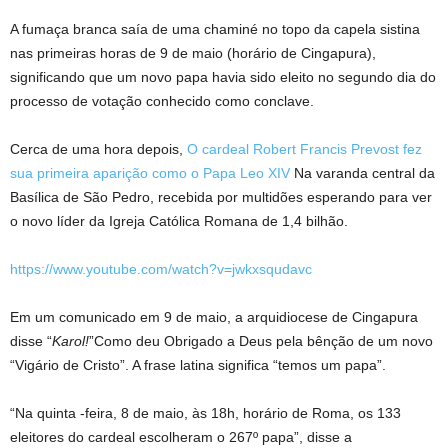
A fumaça branca saía de uma chaminé no topo da capela sistina
nas primeiras horas de 9 de maio (horário de Cingapura),
significando que um novo papa havia sido eleito no segundo dia do
processo de votação conhecido como conclave.
Cerca de uma hora depois,
O cardeal Robert Francis Prevost fez
sua primeira aparição como o Papa Leo XIV
Na varanda central da
Basílica de São Pedro, recebida por multidões esperando para ver
o novo líder da Igreja Católica Romana de 1,4 bilhão.
https://www.youtube.com/watch?v=jwkxsqudavc
Em um comunicado em 9 de maio, a arquidiocese de Cingapura
disse “
Karol!
”Como deu
Obrigado a Deus pela bênção de um novo
“Vigário de Cristo”. A frase latina significa “temos um papa”.
“Na quinta -feira, 8 de maio, às 18h, horário de Roma, os 133
eleitores do cardeal escolheram o 267º papa”, disse a