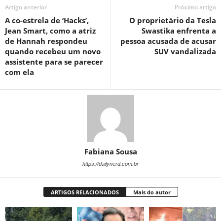
Artigo anterior
Próximo artigo
A co-estrela de ‘Hacks’,
O proprietário da Tesla
Jean Smart, como a atriz
Swastika enfrenta a
de Hannah respondeu
pessoa acusada de acusar
quando recebeu um novo
SUV vandalizada
assistente para se parecer
com ela
Fabiana Sousa
https://dailynerd.com.br
ARTIGOS RELACIONADOS
Mais do autor