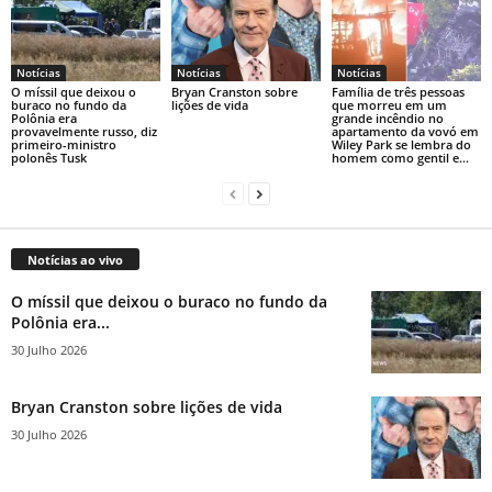
Notícias
Notícias
Notícias
O míssil que deixou o
Bryan Cranston sobre
Família de três pessoas
buraco no fundo da
lições de vida
que morreu em um
Polônia era
grande incêndio no
provavelmente russo, diz
apartamento da vovó em
primeiro-ministro
Wiley Park se lembra do
polonês Tusk
homem como gentil e...
Notícias ao vivo
O míssil que deixou o buraco no fundo da
Polônia era...
30 Julho 2026
Bryan Cranston sobre lições de vida
30 Julho 2026