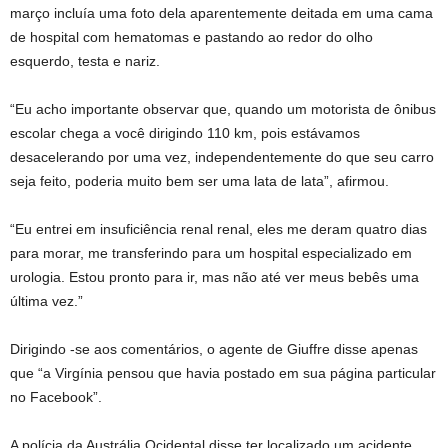
março incluía uma foto dela aparentemente deitada em uma cama
de hospital com hematomas e pastando ao redor do olho
esquerdo, testa e nariz.
“Eu acho importante observar que, quando um motorista de ônibus
escolar chega a você dirigindo 110 km, pois estávamos
desacelerando por uma vez, independentemente do que seu carro
seja feito, poderia muito bem ser uma lata de lata”, afirmou.
“Eu entrei em insuficiência renal renal, eles me deram quatro dias
para morar, me transferindo para um hospital especializado em
urologia. Estou pronto para ir, mas não até ver meus bebês uma
última vez.”
Dirigindo -se aos comentários, o agente de Giuffre disse apenas
que “a Virgínia pensou que havia postado em sua página particular
no Facebook”.
A polícia da Austrália Ocidental disse ter localizado um acidente