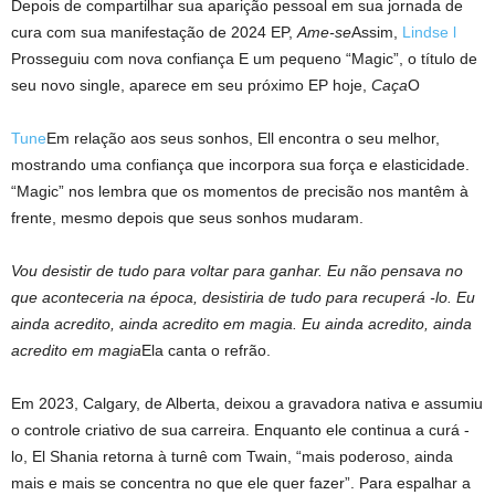
Depois de compartilhar sua aparição pessoal em sua jornada de
cura com sua manifestação de 2024 EP,
Ame-se
Assim,
Lindse l
Prosseguiu com nova confiança
E um pequeno “Magic”, o título de
seu novo single, aparece em seu próximo EP hoje,
Caça
O
Tune
Em relação aos seus sonhos, Ell encontra o seu melhor,
mostrando uma confiança que incorpora sua força e elasticidade.
“Magic” nos lembra que os momentos de precisão nos mantêm à
frente, mesmo depois que seus sonhos mudaram.
Vou desistir de tudo para voltar para ganhar. Eu não pensava no
que aconteceria na época, desistiria de tudo para recuperá -lo. Eu
ainda acredito, ainda acredito em magia. Eu ainda acredito, ainda
acredito em magia
Ela canta o refrão.
Em 2023, Calgary, de Alberta, deixou a gravadora nativa e assumiu
o controle criativo de sua carreira. Enquanto ele continua a curá -
lo, El Shania retorna à turnê com Twain, “mais poderoso, ainda
mais e mais se concentra no que ele quer fazer”. Para espalhar a