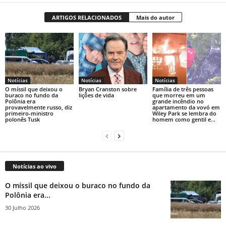
ARTIGOS RELACIONADOS
Mais do autor
Notícias
Notícias
Notícias
O míssil que deixou o
Bryan Cranston sobre
Família de três pessoas
buraco no fundo da
lições de vida
que morreu em um
Polônia era
grande incêndio no
provavelmente russo, diz
apartamento da vovó em
primeiro-ministro
Wiley Park se lembra do
polonês Tusk
homem como gentil e...
Notícias ao vivo
O míssil que deixou o buraco no fundo da
Polônia era...
30 Julho 2026