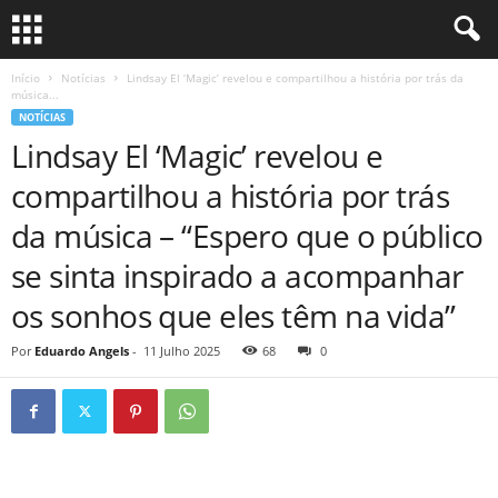
Início
Notícias
Lindsay El ‘Magic’ revelou e compartilhou a história por trás da
música...
NOTÍCIAS
Lindsay El ‘Magic’ revelou e
compartilhou a história por trás
da música – “Espero que o público
se sinta inspirado a acompanhar
os sonhos que eles têm na vida”
Por
Eduardo Angels
-
11 Julho 2025
68
0