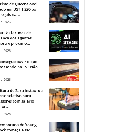
rista de Queensland
ado em US$ 1.295 por
ilegais na...
ho 2026
aS às lacunas de
ança dos agentes,
bra o próximo...
ho 2026
onsegue ouvir o que
 passando na TV? Não
.
ho 2026
itura de Zaru instaurou
sso seletivo para
ssores com salário
ior...
ho 2026
 temporada de Young
ock começa a ser