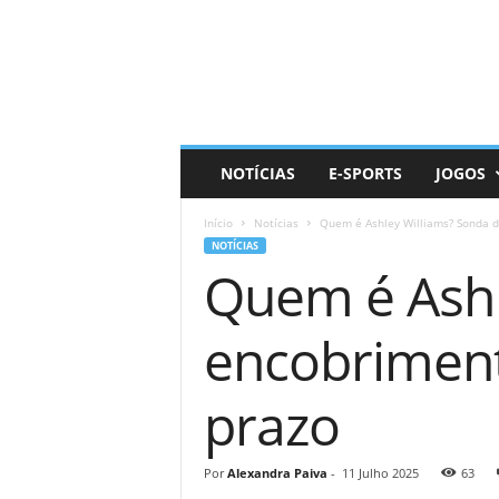
D
a
i
l
y
N
e
NOTÍCIAS
E-SPORTS
JOGOS
r
d
Início
Notícias
Quem é Ashley Williams? Sonda d
NOTÍCIAS
Quem é Ashl
encobriment
prazo
Por
Alexandra Paiva
-
11 Julho 2025
63