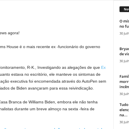
Not
O mís
no fu
News agora!
30 Jul
ams House é o mais recente ex -funcionário do governo
Bryan
de vi
30 Jul
onitoramento, R-K., Investigando as alegações de que
Ex
anto estava no escritório, ele manteve os sintomas de
Famíl
morr
a ação executiva foi encomendada através do AutoPen sem
incên
liados de Biden avançaram para essa reivindicação.
30 Jul
Casa Branca de Williams Biden, embora ele não tenha
Tudo 
nalistas durante um breve almoço na sexta -feira de
elen
na...
30 Jul