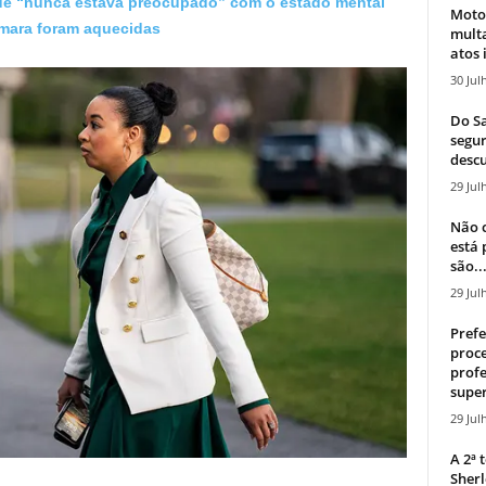
que “nunca estava preocupado” com o estado mental
Moto
âmara foram aquecidas
mult
atos 
30 Jul
Do Sa
segur
descu
29 Jul
Não c
está
são..
29 Jul
Prefe
proce
profe
super
29 Jul
A 2ª
Sherl