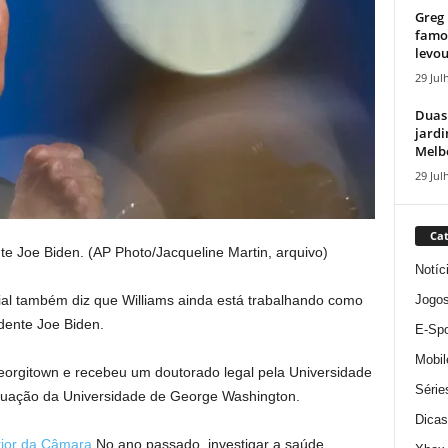
Greg 
famos
levou
29 Jul
Duas
jardi
Melbo
29 Jul
Cat
te Joe Biden.
(AP Photo/Jacqueline Martin, arquivo)
Notíc
Jogo
cial também diz que Williams ainda está trabalhando como
idente Joe Biden.
E-Spo
Mobil
eorgitown e recebeu um doutorado legal pela Universidade
Série
duação da Universidade de George Washington.
Dicas
rior da Câmara
No ano passado, investigar a saúde