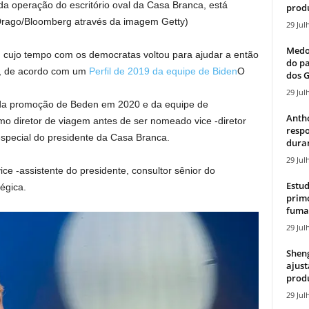
 da operação do escritório oval da Casa Branca, está
produ
Drago/Bloomberg através da imagem Getty)
29 Jul
Medos
 cujo tempo com os democratas voltou para ajudar a então
do pa
a, de acordo com um
Perfil de 2019 da equipe de Biden
O
dos G
29 Jul
 da promoção de Beden em 2020 e da equipe de
Antho
omo diretor de viagem antes de ser nomeado vice -diretor
resp
especial do presidente da Casa Branca.
duran
29 Jul
ce -assistente do presidente, consultor sênior do
Estud
égica.
primo
fumaç
29 Jul
Sheng
ajust
produ
29 Jul