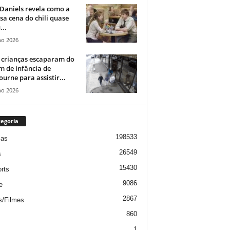
Daniels revela como a
a cena do chili quase
...
ho 2026
 crianças escaparam do
m de infância de
urne para assistir...
ho 2026
egoria
198533
ias
26549
s
15430
rts
9086
e
2867
s/Filmes
860
1