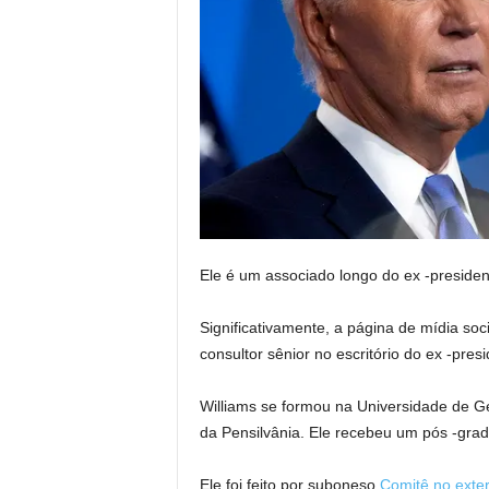
Ele é um associado longo do ex -presiden
Significativamente, a página de mídia so
consultor sênior no escritório do ex -pres
Williams se formou na Universidade de G
da Pensilvânia. Ele recebeu um pós -gra
Ele foi feito por suboneso
Comitê no exte