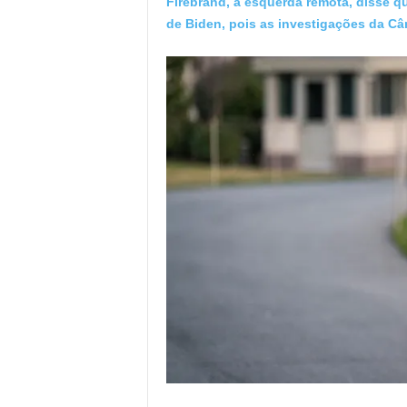
Firebrand, a esquerda remota, disse 
de Biden, pois as investigações da C