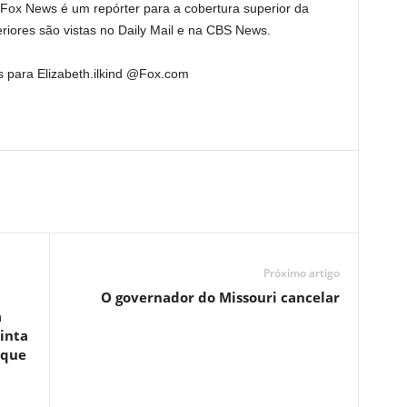
 Fox News é um repórter para a cobertura superior da
teriores são vistas no Daily Mail e na CBS News.
s para Elizabeth.ilkind @Fox.com
Próximo artigo
O governador do Missouri cancelar
a
sinta
 que