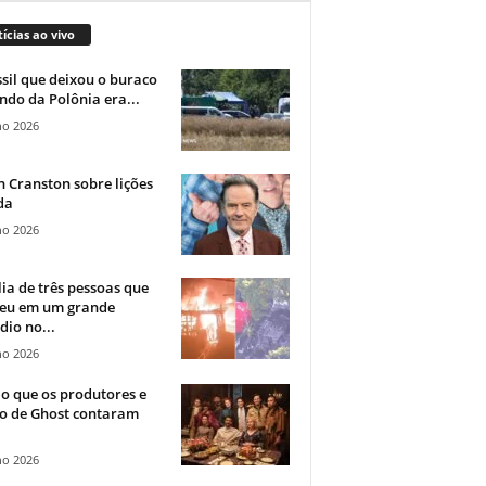
ícias ao vivo
sil que deixou o buraco
ndo da Polônia era...
ho 2026
 Cranston sobre lições
da
ho 2026
ia de três pessoas que
eu em um grande
dio no...
ho 2026
o que os produtores e
co de Ghost contaram
ho 2026