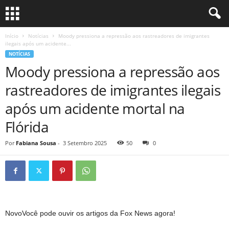
Início
Notícias
Moody pressiona a repressão aos rastreadores de imigrantes
ilegais após um acidente...
NOTÍCIAS
Moody pressiona a repressão aos
rastreadores de imigrantes ilegais
após um acidente mortal na
Flórida
Por
Fabiana Sousa
-
3 Setembro 2025
50
0
Novo
Você pode ouvir os artigos da Fox News agora!