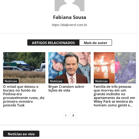
Fabiana Sousa
https://dailynerd.com.br
ARTIGOS RELACIONADOS
Mais do autor
Notícias
Notícias
Notícias
O míssil que deixou o
Bryan Cranston sobre
Família de três pessoas
buraco no fundo da
lições de vida
que morreu em um
Polônia era
grande incêndio no
provavelmente russo, diz
apartamento da vovó em
primeiro-ministro
Wiley Park se lembra do
polonês Tusk
homem como gentil e...
Notícias ao vivo