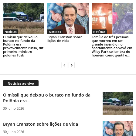
Notícias
Notícias
Notícias
O míssil que deixou o
Bryan Cranston sobre
Família de três pessoas
buraco no fundo da
lições de vida
que morreu em um
Polônia era
grande incêndio no
provavelmente russo, diz
apartamento da vovó em
primeiro-ministro
Wiley Park se lembra do
polonês Tusk
homem como gentil e...
Notícias ao vivo
O míssil que deixou o buraco no fundo da
Polônia era...
30 Julho 2026
Bryan Cranston sobre lições de vida
30 Julho 2026