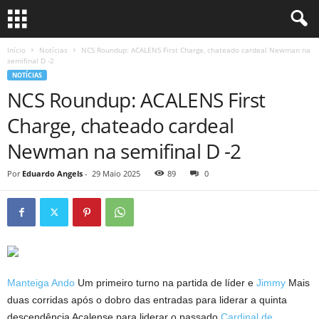
Início
Notícias
NCS Roundup: ACALENS First Charge, chateado cardeal Newman na
semifinal D -2
NOTÍCIAS
NCS Roundup: ACALENS First
Charge, chateado cardeal
Newman na semifinal D -2
Por
Eduardo Angels
-
29 Maio 2025
89
0
Manteiga Ando
Um primeiro turno na partida de líder e
Jimmy
Mais
duas corridas após o dobro das entradas para liderar a quinta
descendência Acalense para liderar o passado
Cardinal de