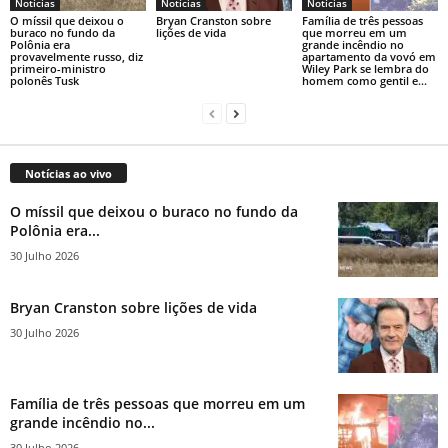
Notícias
Notícias
Notícias
O míssil que deixou o
Bryan Cranston sobre
Família de três pessoas
buraco no fundo da
lições de vida
que morreu em um
Polônia era
grande incêndio no
provavelmente russo, diz
apartamento da vovó em
primeiro-ministro
Wiley Park se lembra do
polonês Tusk
homem como gentil e...
Notícias ao vivo
O míssil que deixou o buraco no fundo da
Polônia era...
30 Julho 2026
Bryan Cranston sobre lições de vida
30 Julho 2026
Família de três pessoas que morreu em um
grande incêndio no...
30 Julho 2026