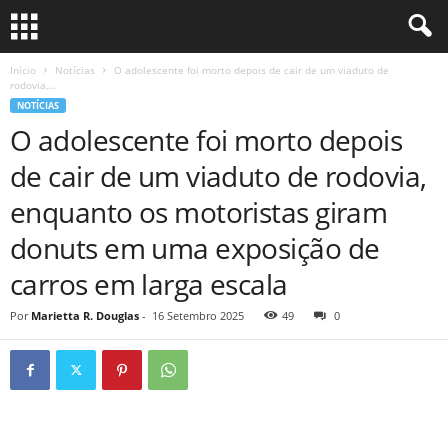
Início
Notícias
O adolescente foi morto depois de cair de um viaduto de
rodovia,...
NOTÍCIAS
O adolescente foi morto depois
de cair de um viaduto de rodovia,
enquanto os motoristas giram
donuts em uma exposição de
carros em larga escala
Por
Marietta R. Douglas
-
16 Setembro 2025
49
0