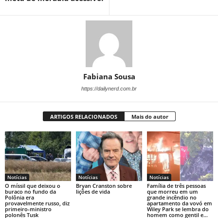
Fabiana Sousa
https://dailynerd.com.br
ARTIGOS RELACIONADOS
Mais do autor
Notícias
Notícias
Notícias
O míssil que deixou o
Bryan Cranston sobre
Família de três pessoas
buraco no fundo da
lições de vida
que morreu em um
Polônia era
grande incêndio no
provavelmente russo, diz
apartamento da vovó em
primeiro-ministro
Wiley Park se lembra do
polonês Tusk
homem como gentil e...