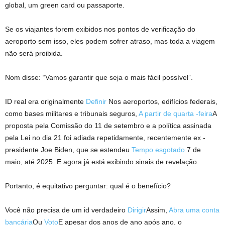
global, um green card ou passaporte.
Se os viajantes forem exibidos nos pontos de verificação do
aeroporto sem isso, eles podem sofrer atraso, mas toda a viagem
não será proibida.
Nom disse: “Vamos garantir que seja o mais fácil possível”.
ID real era originalmente
Definir
Nos aeroportos, edifícios federais,
como bases militares e tribunais seguros,
A partir de quarta -feira
A
proposta pela Comissão do 11 de setembro e a política assinada
pela Lei no dia 21 foi adiada repetidamente, recentemente ex -
presidente Joe Biden, que se estendeu
Tempo esgotado
7 de
maio, até 2025. E agora já está exibindo sinais de revelação.
Portanto, é equitativo perguntar: qual é o benefício?
Você não precisa de um id verdadeiro
Dirigir
Assim,
Abra uma conta
bancária
Ou
Voto
E apesar dos anos de ano após ano, o