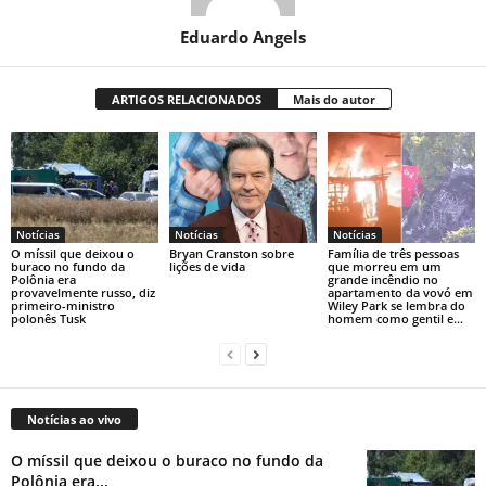
Eduardo Angels
ARTIGOS RELACIONADOS
Mais do autor
Notícias
Notícias
Notícias
O míssil que deixou o
Bryan Cranston sobre
Família de três pessoas
buraco no fundo da
lições de vida
que morreu em um
Polônia era
grande incêndio no
provavelmente russo, diz
apartamento da vovó em
primeiro-ministro
Wiley Park se lembra do
polonês Tusk
homem como gentil e...
Notícias ao vivo
O míssil que deixou o buraco no fundo da
Polônia era...