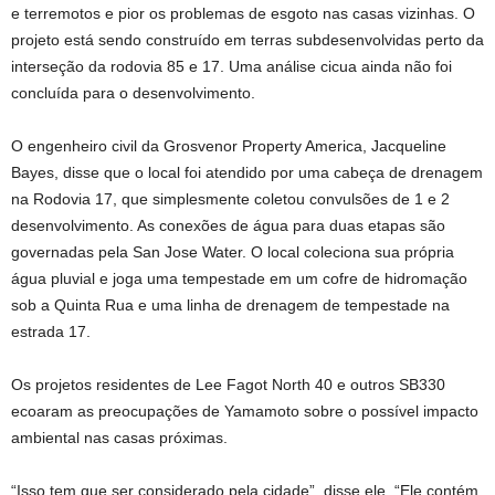
e terremotos e pior os problemas de esgoto nas casas vizinhas. O
projeto está sendo construído em terras subdesenvolvidas perto da
interseção da rodovia 85 e 17. Uma análise cicua ainda não foi
concluída para o desenvolvimento.
O engenheiro civil da Grosvenor Property America, Jacqueline
Bayes, disse que o local foi atendido por uma cabeça de drenagem
na Rodovia 17, que simplesmente coletou convulsões de 1 e 2
desenvolvimento. As conexões de água para duas etapas são
governadas pela San Jose Water. O local coleciona sua própria
água pluvial e joga uma tempestade em um cofre de hidromação
sob a Quinta Rua e uma linha de drenagem de tempestade na
estrada 17.
Os projetos residentes de Lee Fagot North 40 e outros SB330
ecoaram as preocupações de Yamamoto sobre o possível impacto
ambiental nas casas próximas.
“Isso tem que ser considerado pela cidade”, disse ele. “Ele contém