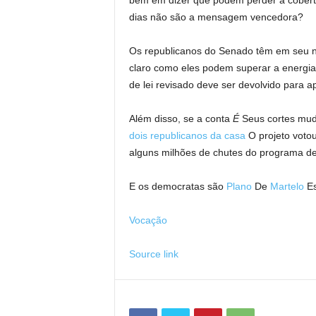
bem em dizer que podem perder a cobert
dias não são a mensagem vencedora?
Os republicanos do Senado têm em seu
claro como eles podem superar a energia
de lei revisado deve ser devolvido para 
Além disso, se a conta
É
Seus cortes mud
dois republicanos da casa
O projeto votou
alguns milhões de chutes do programa de 
E os democratas são
Plano
De
Martelo
Es
Vocação
Source link