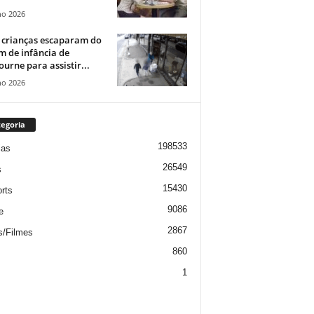
ho 2026
 crianças escaparam do
m de infância de
urne para assistir...
ho 2026
egoria
198533
ias
26549
s
15430
rts
9086
e
2867
s/Filmes
860
1