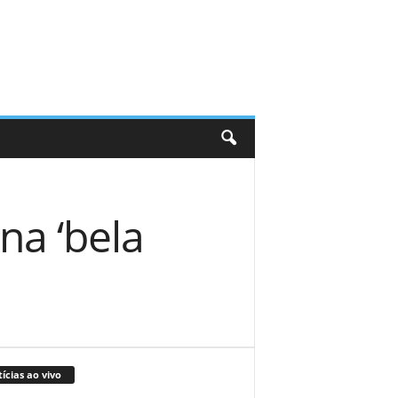
na ‘bela
ícias ao vivo