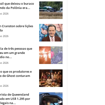
sil que deixou o buraco
ndo da Polônia era...
ho 2026
 Cranston sobre lições
da
ho 2026
ia de três pessoas que
eu em um grande
dio no...
ho 2026
o que os produtores e
co de Ghost contaram
ho 2026
rista de Queensland
ado em US$ 1.295 por
ilegais na...