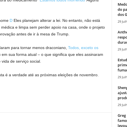
ura do medicamento “
Estamos todos morrendo
“Alguns
Medos
do pa
dos G
 nome
D
Eles planejam alterar a lei. No entanto, não está
29 Jul
 médica e limpa sem perder apoio na casa, onde o projeto
Antho
aprovação antes de ir à mesa de Trump.
resp
duran
aram para tornar menos draconiano,
Todos, exceto os
29 Jul
 em sua forma atual – o que significa que eles assinaram
Estud
vida de serviço social.
primo
fumaç
ta é a verdade até as próximas eleições de novembro.
29 Jul
Sheng
ajust
produ
29 Jul
Greg 
famos
levou