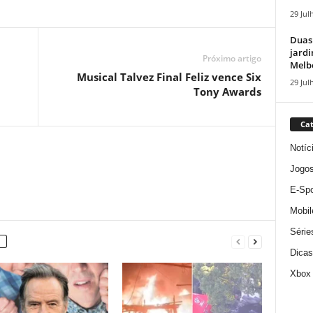
29 Jul
Duas
jardi
Próximo artigo
Melbo
Musical Talvez Final Feliz vence Six
29 Jul
Tony Awards
Cat
Notíc
Jogo
E-Spo
Mobil
Série
Dicas
Xbox