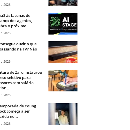
ho 2026
aS às lacunas de
ança dos agentes,
bra o próximo...
ho 2026
onsegue ouvir o que
 passando na TV? Não
.
ho 2026
itura de Zaru instaurou
sso seletivo para
ssores com salário
ior...
ho 2026
 temporada de Young
ock começa a ser
zida no...
ho 2026