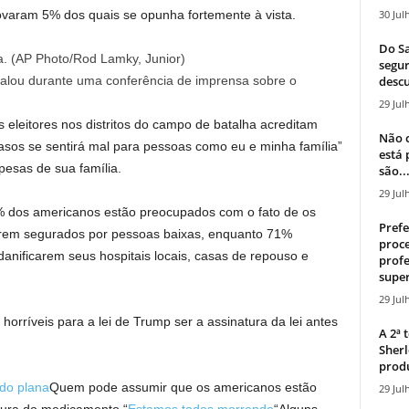
30 Jul
ovaram 5% dos quais se opunha fortemente à vista.
Do Sa
segur
descu
alou durante uma conferência de imprensa sobre o
29 Jul
eleitores nos distritos do campo de batalha acreditam
Não c
casos se sentirá mal para pessoas como eu e minha família”
está
esas de sua família.
são..
29 Jul
2% dos americanos estão preocupados com o fato de os
Prefe
erem segurados por pessoas baixas, enquanto 71%
proce
anificarem seus hospitais locais, casas de repouso e
profe
super
29 Jul
rríveis para a lei de Trump ser a assinatura da lei antes
A 2ª
Sherl
produ
do plana
Quem pode assumir que os americanos estão
29 Jul