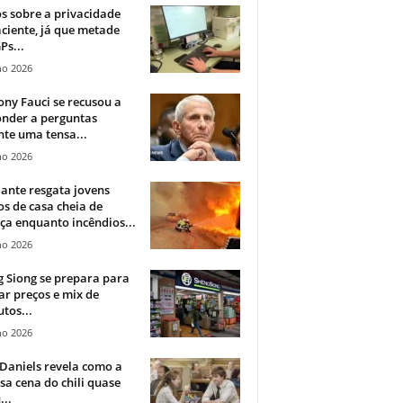
 sobre a privacidade
ciente, já que metade
Ps...
ho 2026
ny Fauci se recusou a
onder a perguntas
te uma tensa...
ho 2026
ante resgata jovens
s de casa cheia de
a enquanto incêndios...
ho 2026
 Siong se prepara para
ar preços e mix de
tos...
ho 2026
Daniels revela como a
a cena do chili quase
...