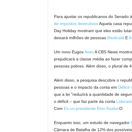
Para ajustar os republicanos do Senado
de impostos destrutivos
Aquela casa repu
Day Holiday mostram que eles estão lutand
deixará milhões de pessoas
Medicaid
E
A
Um novo Eugov
Aves
A CBS News mostrou
prejudicará a classe média ao fazer cumpr
pessoas pobres. Além disso, o plural de 43
Além disso, a pesquisa descobre o repub
pessoas e o impacto da conta em
Déficit
que a lei “reduzirá a quantidade de seg
o déficit – que faz parte da conta
Liderad
Com
Ex-co-presidente Elon Kasturi
O
Enquanto isso, um estudo de navegador
Câmara de Batalha de 12% dos possíveis 