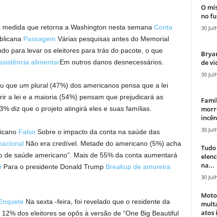
O mís
no fu
 à medida que retorna a Washington nesta semana
Conta
30 Jul
blicana
Passagem
Várias pesquisas antes do Memorial
o para levar os eleitores para trás do pacote, o que
Bryan
de vi
ssistência alimentar
Em outros danos desnecessários.
30 Jul
 que um plural (47%) dos americanos pensa que a lei
ir a lei e a maioria (54%) pensam que prejudicará as
Famíl
morr
% diz que o projeto atingirá eles e suas famílias.
incên
30 Jul
licano
Falso
Sobre o impacto da conta na saúde das
 nacional
Não era credível. Metade do americano (5%) acha
Tudo 
uro de saúde americano”. Mais de 55% da conta aumentará
elen
na...
o
Para o presidente Donald Trump
Breakup de amoreira
30 Jul
Moto
Enquete
Na sexta -feira, foi revelado que o residente da
mult
atos 
12% dos eleitores se opôs à versão de “One Big Beautiful