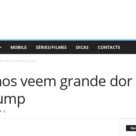
MOBILE
SÉRIES/FILMES
DICAS
CONTACTS
a ‘bela conta’ de Trump
os veem grande dor 
rump
0
Not