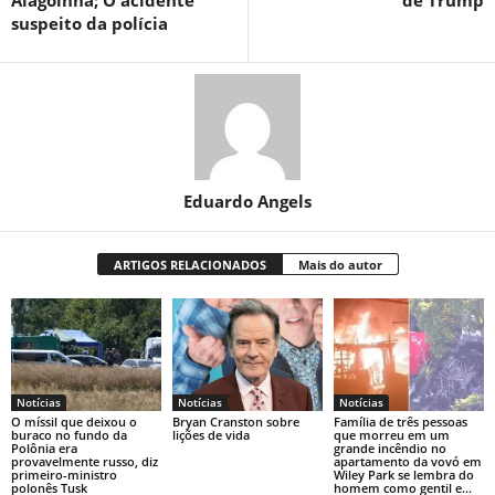
suspeito da polícia
Eduardo Angels
ARTIGOS RELACIONADOS
Mais do autor
Notícias
Notícias
Notícias
O míssil que deixou o
Bryan Cranston sobre
Família de três pessoas
buraco no fundo da
lições de vida
que morreu em um
Polônia era
grande incêndio no
provavelmente russo, diz
apartamento da vovó em
primeiro-ministro
Wiley Park se lembra do
polonês Tusk
homem como gentil e...