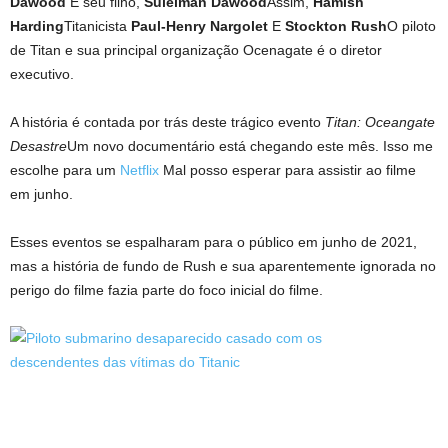
Dawood
E seu filho,
Suleiman Dawood
Assim,
Hamish
Harding
Titanicista
Paul-Henry Nargolet
E
Stockton Rush
O piloto
de Titan e sua principal organização Ocenagate é o diretor
executivo.
A história é contada por trás deste trágico evento
Titan: Oceangate
Desastre
Um novo documentário está chegando este mês. Isso me
escolhe para um
Netflix
Mal posso esperar para assistir ao filme
em junho.
Esses eventos se espalharam para o público em junho de 2021,
mas a história de fundo de Rush e sua aparentemente ignorada no
perigo do filme fazia parte do foco inicial do filme.