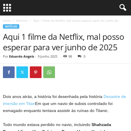
Início
Notícias
Aqui 1 filme da Netflix, mal posso esperar para ver junho de...
NOTÍCIAS
Aqui 1 filme da Netflix, mal posso
esperar para ver junho de 2025
Por
Eduardo Angels
-
9 Junho 2025
98
0
Dois anos atrás, a história foi desenhada pela história
Desastre de
imersão em Titan
Em que um navio de subsis controlado foi
esmagado enquanto tentava assistir às ruínas do Titanic.
Todo mundo estava perdido no navio, incluindo
Shahzada