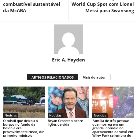
combustível sustentável
World Cup Spot com Lionel
da McABA
Messi para Swansong
Eric A. Hayden
ARTIGOS RELACIONADOS
Mais do autor
Notícias
Notícias
Notícias
O míssil que deixou o
Bryan Cranston sobre
Família de três pessoas
buraco no fundo da
lições de vida
que morreu em um
Polônia era
grande incêndio no
provavelmente russo, diz
apartamento da vovó em
primeiro-ministro
Wiley Park se lembra do