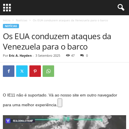
Início
Notícias
Os EUA conduzem ataques da Venezuela para o barco
NOTÍCIAS
Os EUA conduzem ataques da
Venezuela para o barco
Por
Eric A. Hayden
-
3 Setembro 2025
47
0
O IE11 não é suportado. Vá ao nosso site em outro navegador
para uma melhor experiência.