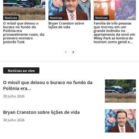
Notícias
Notícias
Notícias
O míssil que deixou o
Bryan Cranston sobre
Família de três pessoas
buraco no fundo da
lições de vida
que morreu em um
Polônia era
grande incêndio no
provavelmente russo, diz
apartamento da vovó em
primeiro-ministro
Wiley Park se lembra do
polonês Tusk
homem como gentil e...
Notícias ao vivo
O míssil que deixou o buraco no fundo da
Polônia era...
30 Julho 2026
Bryan Cranston sobre lições de vida
30 Julho 2026