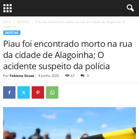
Início
Notícias
Piau foi encontrado morto na rua da cidade de Alagoinha; O
acidente...
NOTÍCIAS
Piau foi encontrado morto na rua
da cidade de Alagoinha; O
acidente suspeito da polícia
Por
Fabiana Sousa
-
9 Junho 2025
67
0