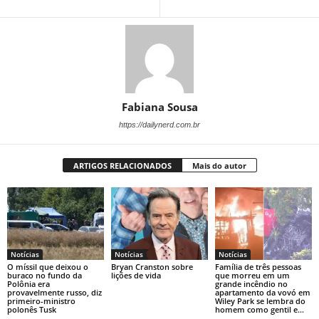
Fabiana Sousa
https://dailynerd.com.br
ARTIGOS RELACIONADOS
Mais do autor
Notícias
Notícias
Notícias
O míssil que deixou o
Bryan Cranston sobre
Família de três pessoas
buraco no fundo da
lições de vida
que morreu em um
Polônia era
grande incêndio no
provavelmente russo, diz
apartamento da vovó em
primeiro-ministro
Wiley Park se lembra do
polonês Tusk
homem como gentil e...