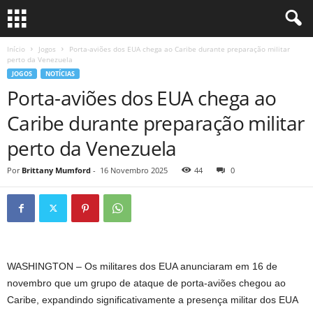
Início
Jogos
Porta-aviões dos EUA chega ao Caribe durante preparação militar
perto da Venezuela
JOGOS
NOTÍCIAS
Porta-aviões dos EUA chega ao
Caribe durante preparação militar
perto da Venezuela
Por
Brittany Mumford
-
16 Novembro 2025
44
0
WASHINGTON – Os militares dos EUA anunciaram em 16 de
novembro que um grupo de ataque de porta-aviões chegou ao
Caribe, expandindo significativamente a presença militar dos EUA