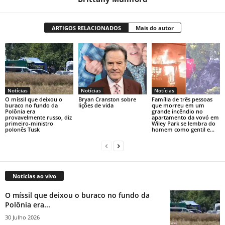
ARTIGOS RELACIONADOS
Mais do autor
Notícias
Notícias
Notícias
O míssil que deixou o
Bryan Cranston sobre
Família de três pessoas
buraco no fundo da
lições de vida
que morreu em um
Polônia era
grande incêndio no
provavelmente russo, diz
apartamento da vovó em
primeiro-ministro
Wiley Park se lembra do
polonês Tusk
homem como gentil e...
Notícias ao vivo
O míssil que deixou o buraco no fundo da
Polônia era...
30 Julho 2026