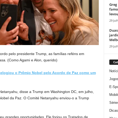
Greg 
famos
levou
29 Jul
Duas
jardi
Melbo
29 Jul
ordo pelo presidente Trump, as famílias reféns em
asa.
(Como Agami e Alon, querido)
Cat
Notíc
s elogiou o Prêmio Nobel pelo Acordo de Paz como um
Jogo
E-Spo
n Netanyahu, disse a Trump em Washington DC, em julho,
Mobil
Nobel da Paz. O Comité Netanyahu enviou-o a Trump
Série
Dicas
eu grandes oportunidades. Ele forjou os Tratados de