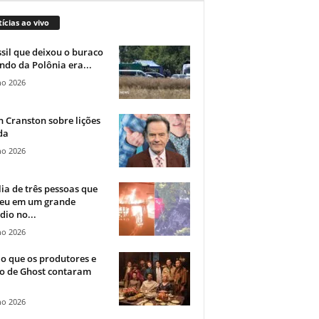
ícias ao vivo
sil que deixou o buraco
ndo da Polônia era...
ho 2026
 Cranston sobre lições
da
ho 2026
ia de três pessoas que
eu em um grande
dio no...
ho 2026
o que os produtores e
co de Ghost contaram
ho 2026