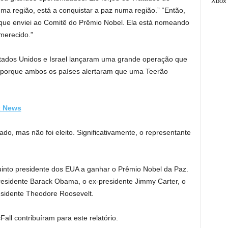
Xbox
uma região, está a conquistar a paz numa região.” “Então,
 que enviei ao Comitê do Prêmio Nobel. Ela está nomeando
merecido.”
tados Unidos e Israel lançaram uma grande operação que
ão, porque ambos os países alertaram que uma Teerão
.
x News
do, mas não foi eleito. Significativamente, o representante
uinto presidente dos EUA a ganhar o Prêmio Nobel da Paz.
residente Barack Obama, o ex-presidente Jimmy Carter, o
sidente Theodore Roosevelt.
all contribuíram para este relatório.