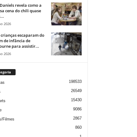
Daniels revela como a
a cena do chili quase
...
ho 2026
 crianças escaparam do
m de infância de
urne para assistir...
ho 2026
egoria
198533
ias
26549
s
15430
rts
9086
e
2867
s/Filmes
860
1