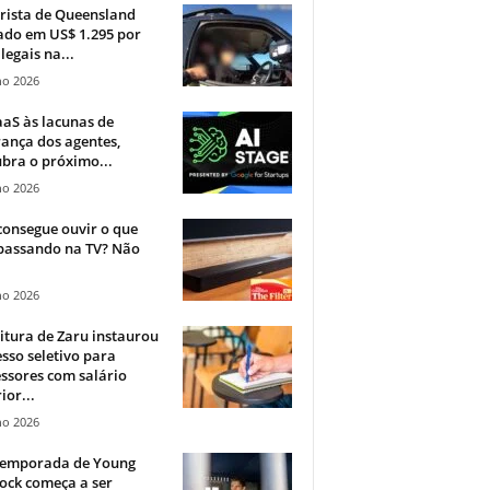
rista de Queensland
ado em US$ 1.295 por
ilegais na...
ho 2026
aS às lacunas de
ança dos agentes,
bra o próximo...
ho 2026
onsegue ouvir o que
 passando na TV? Não
.
ho 2026
itura de Zaru instaurou
sso seletivo para
ssores com salário
ior...
ho 2026
 temporada de Young
ock começa a ser