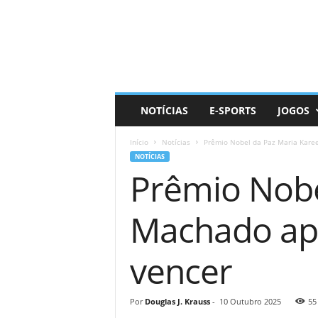
D
a
i
l
y
N
e
NOTÍCIAS
E-SPORTS
JOGOS
r
d
Início
Notícias
Prêmio Nobel da Paz Maria Karee
NOTÍCIAS
Prêmio Nobe
Machado ape
vencer
Por
Douglas J. Krauss
-
10 Outubro 2025
55