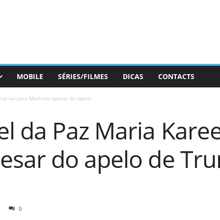
MOBILE
SÉRIES/FILMES
DICAS
CONTACTS
na vai para Machado apesar do apelo...
l da Paz Maria Karee
sar do apelo de Tr
0