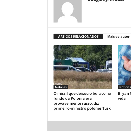
ARTIGOS RELACIONADOS
Mais do autor
Notícias
Notícias
O míssil que deixou o buraco no
Bryan C
fundo da Polônia era
vida
provavelmente russo, diz
primeiro-ministro polonês Tusk