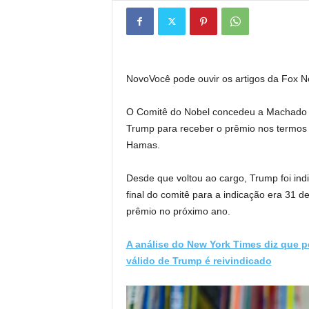
Novo
Você pode ouvir os artigos da Fox 
O Comitê do Nobel concedeu a Machado o
Trump para receber o prêmio nos termos do
Hamas.
Desde que voltou ao cargo, Trump foi ind
final do comitê para a indicação era 31 de
prêmio no próximo ano.
A análise do New York Times diz que p
válido de Trump é reivindicado