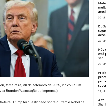
Moto
mult
atos 
30 Jul
Do Sa
segur
descu
29 Jul
Não c
está
são..
29 Jul
Prefe
proce
profe
n, terça-feira, 30 de setembro de 2025, indicou a um
super
Alex Brandon/Associação de Imprensa)
29 Jul
A 2ª
a-feira, Trump foi questionado sobre o Prémio Nobel da
Sherl