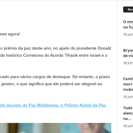
Not
O mís
no fu
News agora!
30 Jul
 prêmio da paz deste ano, no apelo do presidente Donald
Bryan
de vi
 histórico Corretores do Acordo Tihasik entre Israel e o
30 Jul
icado para vários cargos de destaque. No entanto, o prazo
Famíl
morr
 janeiro, o que significa que ele poderá ser elegível ao
incên
30 Jul
elo Acordo de Paz Middleista, o Prêmio Nobel da Paz
Tudo 
elen
na...
30 Jul