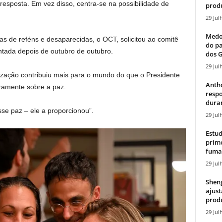
esposta. Em vez disso, centra-se na possibilidade de
produ
29 Jul
Medos
as de reféns e desaparecidas, o OCT, solicitou ao comitê
do pa
ada depois de outubro de outubro.
dos G
29 Jul
zação contribuiu mais para o mundo do que o Presidente
Antho
ramente sobre a paz.
resp
duran
se paz – ele a proporcionou”.
29 Jul
Estud
primo
fumaç
29 Jul
Sheng
ajust
produ
29 Jul