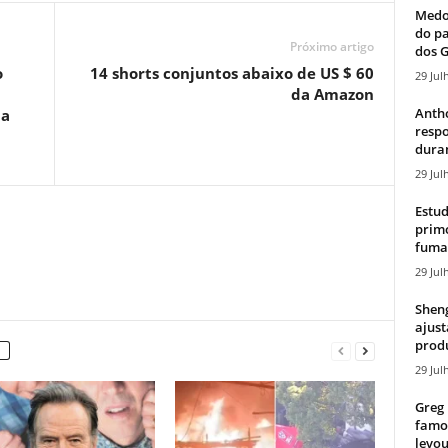
Medos
do pa
Próximo artigo
dos G
o
14 shorts conjuntos abaixo de US $ 60
29 Jul
da Amazon
Antho
 a
resp
duran
29 Jul
Estud
primo
fumaç
29 Jul
Sheng
ajust
produ
29 Jul
Greg 
famos
levou