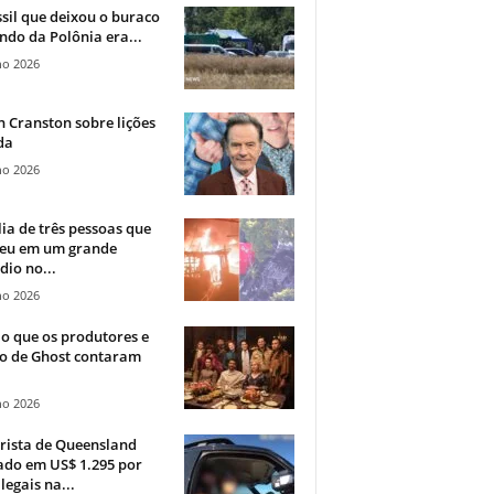
sil que deixou o buraco
ndo da Polônia era...
ho 2026
 Cranston sobre lições
da
ho 2026
ia de três pessoas que
eu em um grande
dio no...
ho 2026
o que os produtores e
co de Ghost contaram
ho 2026
rista de Queensland
ado em US$ 1.295 por
ilegais na...