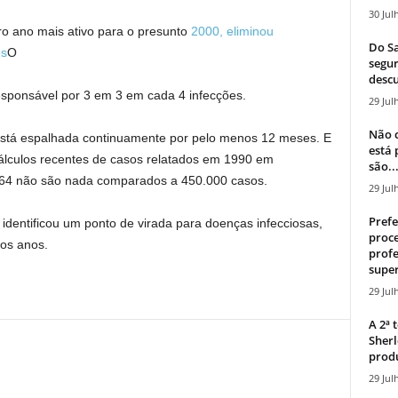
30 Jul
ro ano mais ativo para o presunto
2000, eliminou
Do Sa
os
O
segur
descu
sponsável por 3 em 3 em cada 4 infecções.
29 Jul
Não c
 está espalhada continuamente por pelo menos 12 meses. E
está
cálculos recentes de casos relatados em 1990 em
são..
4 não são nada comparados a 450.000 casos.
29 Jul
Prefe
identificou um ponto de virada para doenças infecciosas,
proce
os anos.
profe
super
29 Jul
A 2ª
Sherl
produ
29 Jul