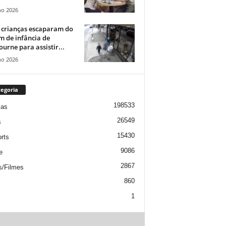
ho 2026
 crianças escaparam do
m de infância de
urne para assistir...
ho 2026
egoria
198533
ias
26549
s
15430
rts
9086
e
2867
s/Filmes
860
1