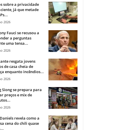
 sobre a privacidade
ciente, já que metade
Ps...
ho 2026
ny Fauci se recusou a
onder a perguntas
te uma tensa...
ho 2026
ante resgata jovens
s de casa cheia de
a enquanto incêndios...
ho 2026
 Siong se prepara para
ar preços e mix de
tos...
ho 2026
Daniels revela como a
a cena do chili quase
...