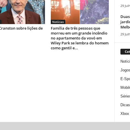
29 Jul
Duas
jardi
Notícias
Melbo
ranston sobre lições de
Família de três pessoas que
morreu em um grande incêndio
29 Jul
no apartamento da vovó em
Wiley Park se lembra do homem
como gentil e...
Cat
Notíc
Jogo
E-Spo
Mobil
Série
Dicas
Xbox