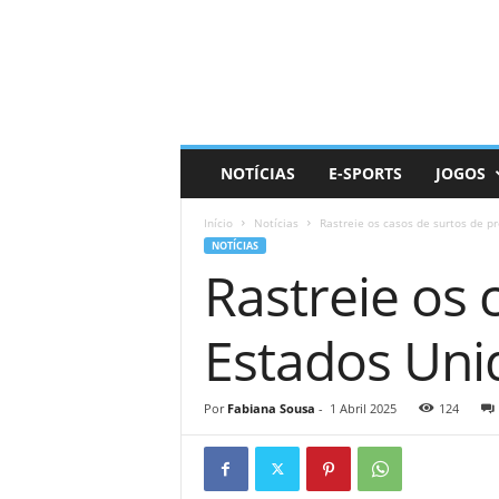
D
a
i
l
y
N
e
NOTÍCIAS
E-SPORTS
JOGOS
r
d
Início
Notícias
Rastreie os casos de surtos de p
NOTÍCIAS
Rastreie os 
Estados Uni
Por
Fabiana Sousa
-
1 Abril 2025
124