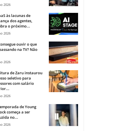
ho 2026
aS às lacunas de
ança dos agentes,
bra o próximo...
ho 2026
onsegue ouvir o que
 passando na TV? Não
.
ho 2026
itura de Zaru instaurou
sso seletivo para
ssores com salário
ior...
ho 2026
 temporada de Young
ock começa a ser
zida no...
ho 2026