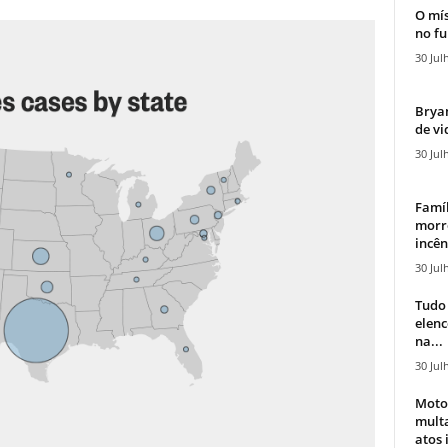
O mís
no fu
30 Jul
Bryan
de vi
30 Jul
Famíl
morr
incên
30 Jul
Tudo 
elen
na...
30 Jul
Moto
mult
atos 