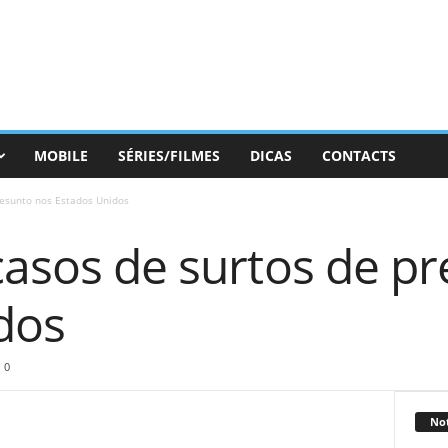
MOBILE
SÉRIES/FILMES
DICAS
CONTACTS
resunto nos Estados Unidos
casos de surtos de p
dos
0
Not