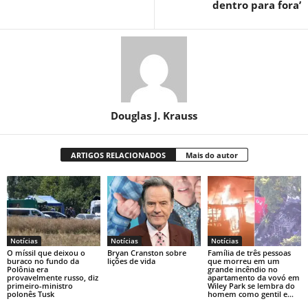
dentro para fora’
Douglas J. Krauss
ARTIGOS RELACIONADOS
Mais do autor
Notícias
Notícias
Notícias
O míssil que deixou o
Bryan Cranston sobre
Família de três pessoas
buraco no fundo da
lições de vida
que morreu em um
Polônia era
grande incêndio no
provavelmente russo, diz
apartamento da vovó em
primeiro-ministro
Wiley Park se lembra do
polonês Tusk
homem como gentil e...