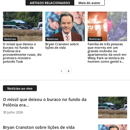
ARTIGOS RELACIONADOS
Mais do autor
Notícias
Notícias
Notícias
O míssil que deixou o
Bryan Cranston sobre
Família de três pessoas
buraco no fundo da
lições de vida
que morreu em um
Polônia era
grande incêndio no
provavelmente russo, diz
apartamento da vovó em
primeiro-ministro
Wiley Park se lembra do
polonês Tusk
homem como gentil e...
Notícias ao vivo
O míssil que deixou o buraco no fundo da
Polônia era...
30 Julho 2026
Bryan Cranston sobre lições de vida