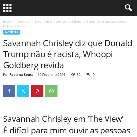
Início
Notícias
Savannah Chrisley diz que Donald Trump não é racista, Whoopi
Goldberg revida
NOTÍCIAS
Savannah Chrisley diz que Donald
Trump não é racista, Whoopi
Goldberg revida
Por
Fabiana Sousa
-
19 Fevereiro 2026
32
0
Savannah Chrisley em ‘The View’
É difícil para mim ouvir as pessoas