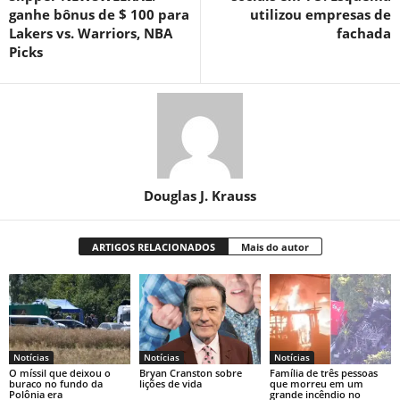
ganhe bônus de $ 100 para
utilizou empresas de
Lakers vs. Warriors, NBA
fachada
Picks
Douglas J. Krauss
ARTIGOS RELACIONADOS
Mais do autor
Notícias
Notícias
Notícias
O míssil que deixou o
Bryan Cranston sobre
Família de três pessoas
buraco no fundo da
lições de vida
que morreu em um
Polônia era
grande incêndio no