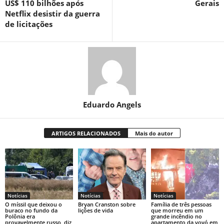
US$ 110 bilhões após
Gerais
Netflix desistir da guerra
de licitações
Eduardo Angels
ARTIGOS RELACIONADOS
Mais do autor
Notícias
Notícias
Notícias
O míssil que deixou o
Bryan Cranston sobre
Família de três pessoas
buraco no fundo da
lições de vida
que morreu em um
Polônia era
grande incêndio no
provavelmente russo, diz
apartamento da vovó em