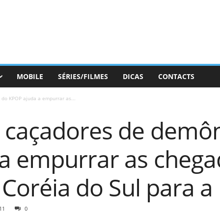
MOBILE
SÉRIES/FILMES
DICAS
CONTACTS
do KPOP ajuda a empurrar as...
 caçadores de demôn
a empurrar as chega
a Coréia do Sul para a
11
0