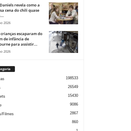
Daniels revela como a
a cena do chili quase
...
ho 2026
 crianças escaparam do
m de infância de
urne para assistir...
ho 2026
egoria
198533
ias
26549
s
15430
rts
9086
e
2867
s/Filmes
860
1