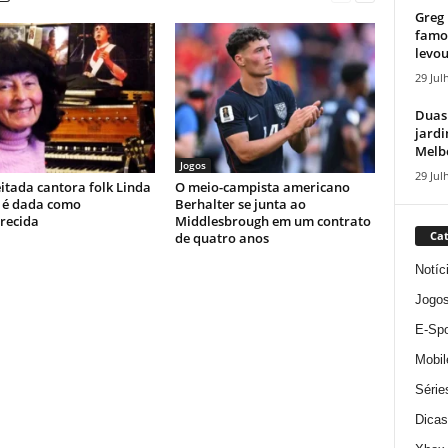
Greg 
famos
levou
29 Jul
Duas
jardi
Melbo
Jogos
29 Jul
itada cantora folk Linda
O meio-campista americano
 é dada como
Berhalter se junta ao
recida
Middlesbrough em um contrato
Cat
de quatro anos
Notíc
Jogo
E-Spo
Mobil
Série
Dicas