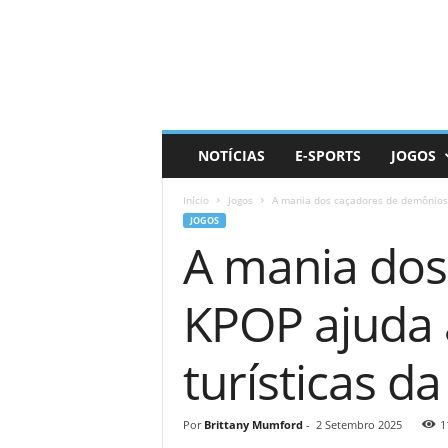
D
a
i
l
y
N
e
NOTÍCIAS
E-SPORTS
JOGOS
r
d
Início
Jogos
A mania dos caçadores de demônios 
JOGOS
A mania dos
KPOP ajuda 
turísticas d
Por
Brittany Mumford
-
2 Setembro 2025
1