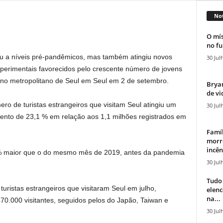
Not
O mís
no fu
u a níveis pré-pandêmicos, mas também atingiu novos
30 Jul
erimentais favorecidos pelo crescente número de jovens
rno metropolitano de Seul em Seul em
2 de setembro
.
Bryan
de vi
o de turistas estrangeiros que visitam Seul atingiu um
30 Jul
ento de 23,1 % em relação aos 1,1 milhões registrados em
Famíl
morr
incên
 % maior que o do mesmo mês de 2019, antes da pandemia
30 Jul
Tudo 
 turistas estrangeiros que visitaram Seul em julho,
elen
na...
0.000 visitantes, seguidos pelos do Japão, Taiwan e
30 Jul