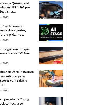
rista de Queensland
ado em US$ 1.295 por
ilegais na...
ho 2026
aS às lacunas de
ança dos agentes,
bra o próximo...
ho 2026
onsegue ouvir o que
 passando na TV? Não
.
ho 2026
itura de Zaru instaurou
sso seletivo para
ssores com salário
ior...
ho 2026
 temporada de Young
ock começa a ser