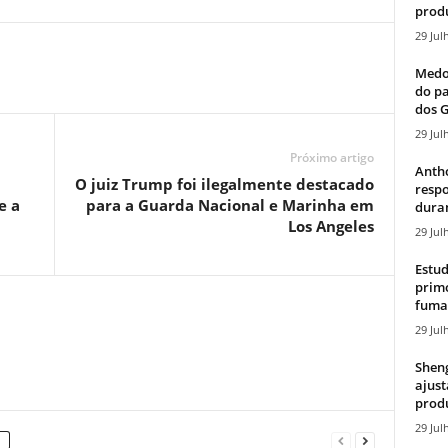
produ
29 Jul
Medos
do pa
dos G
29 Jul
Próximo artigo
Antho
O juiz Trump foi ilegalmente destacado
resp
e a
para a Guarda Nacional e Marinha em
duran
Los Angeles
29 Jul
Estud
primo
fumaç
29 Jul
Sheng
ajust
produ
29 Jul