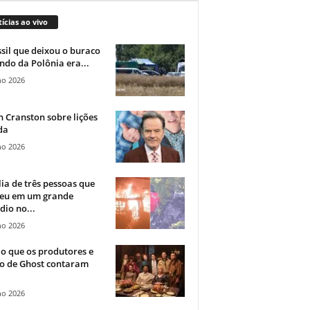
ícias ao vivo
sil que deixou o buraco
ndo da Polônia era...
ho 2026
 Cranston sobre lições
da
ho 2026
ia de três pessoas que
eu em um grande
dio no...
ho 2026
o que os produtores e
co de Ghost contaram
ho 2026