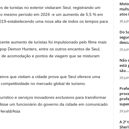
Moto
es de turistas no exterior visitaram Seul, registrando um
mult
atos 
 o mesmo período em
2024
-e um aumento de 5,5 % em
30 Jul
9-estabelecendo uma nova alta de todos os tempos para
Do Sa
segur
descu
ente aumento de turistas foi impulsionado pelo filme mais
 Kpop Demon Hunters, entre os outros encantos de Seul,
29 Jul
tura de acomodação e pontos de viagem que se misturam
Não c
está
são..
eiros que visitam a cidade prova que Seul oferece uma
29 Jul
 competitividade no mercado global de turismo.
Prefe
proce
rístico e serviços inovadores exclusivos para transformar
profe
super
disse um funcionário do governo da cidade em comunicado
29 Jul
Herald/Asia
A 2ª
Sherl