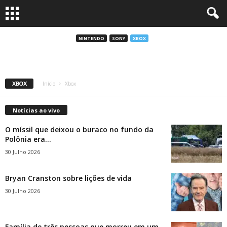
Versão mais acessível do Xbox Series X está
sendo preparada pela Microsoft
NINTENDO
SONY
XBOX
Alexandra Paiva
-
9 Agosto 2023
XBOX
Início
Xbox
Notícias ao vivo
O míssil que deixou o buraco no fundo da
Polônia era...
30 Julho 2026
Bryan Cranston sobre lições de vida
30 Julho 2026
Família de três pessoas que morreu em um