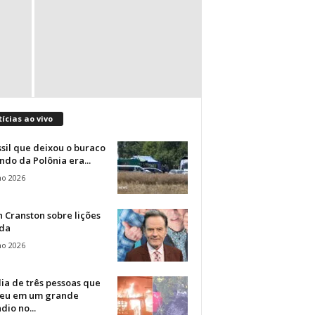
ícias ao vivo
sil que deixou o buraco
ndo da Polônia era...
ho 2026
 Cranston sobre lições
ida
ho 2026
ia de três pessoas que
eu em um grande
dio no...