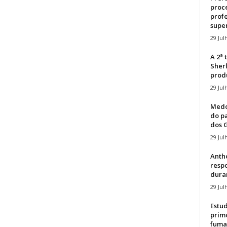
proce
profe
super
29 Jul
A 2ª
Sher
produ
29 Jul
Medo
do p
dos G
29 Jul
Antho
resp
duran
29 Jul
Estu
primo
fuma