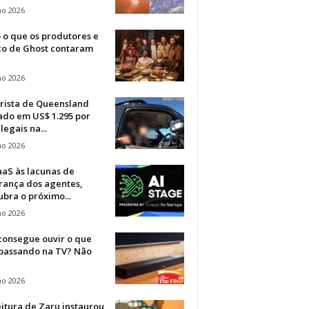
ho 2026
 o que os produtores e
co de Ghost contaram
ho 2026
rista de Queensland
ado em US$ 1.295 por
ilegais na...
ho 2026
aaS às lacunas de
rança dos agentes,
bra o próximo...
ho 2026
consegue ouvir o que
 passando na TV? Não
ho 2026
itura de Zaru instaurou