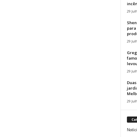
incên
29 Jul
Shen
para 
produ
29 Jul
Greg
famos
levou.
29 Jul
Duas
jardi
Melbo
29 Jul
Ca
Notíc