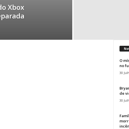
do Xbox
eparada
Not
O mís
no fu
30 Jul
Bryan
de v
30 Jul
Famíl
morr
incên