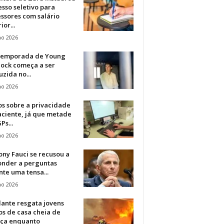
sso seletivo para
ssores com salário
ior...
ho 2026
 temporada de Young
lock começa a ser
zida no...
ho 2026
s sobre a privacidade
aciente, já que metade
Ps...
ho 2026
ny Fauci se recusou a
onder a perguntas
te uma tensa...
ho 2026
dante resgata jovens
s de casa cheia de
ça enquanto