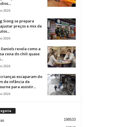
dios...
ho 2026
g Siong se prepara
ajustar preços e mix de
tos...
ho 2026
 Daniels revela como a
a cena do chili quase
..
ho 2026
 crianças escaparam do
m de infância de
urne para assistir...
ho 2026
tegoria
198533
ias