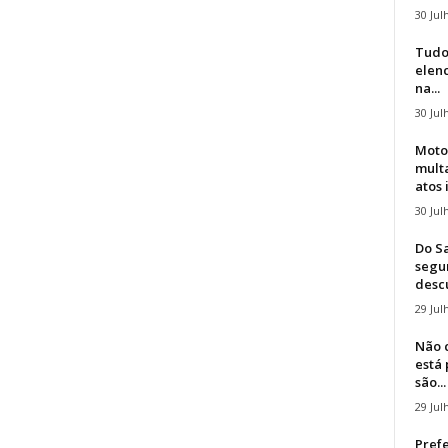
30 Jul
Tudo
elen
na...
30 Jul
Moto
mult
atos 
30 Jul
Do S
segu
descu
29 Jul
Não 
está
são...
29 Jul
Prefe