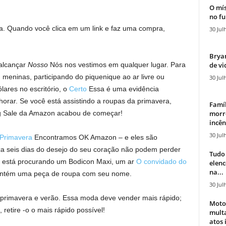
O mís
no fu
. Quando você clica em um link e faz uma compra,
30 Jul
Bryan
de vi
 alcançar
Nosso
Nós nos vestimos em qualquer lugar. Para
eninas, participando do piquenique ao ar livre ou
30 Jul
ares no escritório, o
Certo
Essa é uma evidência
horar. Se você está assistindo a roupas da primavera,
Famíl
morr
ing Sale da Amazon acabou de começar!
incên
30 Jul
Primavera
Encontramos OK Amazon – e eles são
ica seis dias do desejo do seu coração não podem perder
Tudo 
ê está procurando um Bodicon Maxi, um ar
O convidado do
elen
na...
contém uma peça de roupa com seu nome.
30 Jul
 primavera e verão. Essa moda deve vender mais rápido;
Moto
 retire -o o mais rápido possível!
mult
atos 