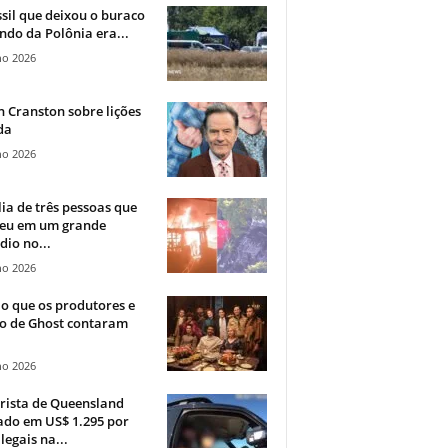
sil que deixou o buraco
ndo da Polônia era...
ho 2026
 Cranston sobre lições
da
ho 2026
ia de três pessoas que
eu em um grande
dio no...
ho 2026
o que os produtores e
co de Ghost contaram
ho 2026
rista de Queensland
ado em US$ 1.295 por
ilegais na...