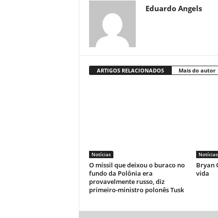
Eduardo Angels
ARTIGOS RELACIONADOS
Mais do autor
Notícias
Notícias
O míssil que deixou o buraco no
Bryan C
fundo da Polônia era
vida
provavelmente russo, diz
primeiro-ministro polonês Tusk