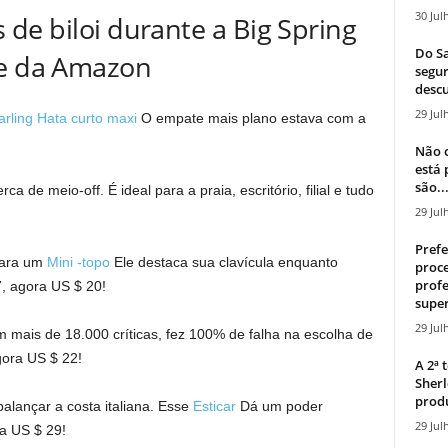
30 Jul
de biloi durante a Big Spring
Do Sa
e da Amazon
segur
descu
29 Jul
arling Hata curto maxi
O empate mais plano estava com a
Não c
está
são..
ca de meio-off. É ideal para a praia, escritório, filial e tudo
29 Jul
Prefe
para um
Mini -topo
Ele destaca sua clavícula enquanto
proce
profe
, agora US $ 20!
super
29 Jul
 mais de 18.000 críticas, fez 100% de falha na escolha de
gora US $ 22!
A 2ª
Sherl
produ
alançar a costa italiana. Esse
Esticar
Dá um poder
29 Jul
a US $ 29!