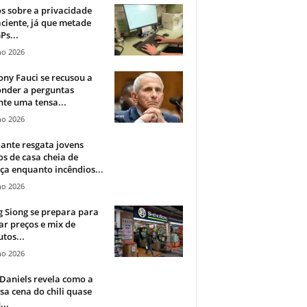
 sobre a privacidade
ciente, já que metade
Ps...
ho 2026
ny Fauci se recusou a
onder a perguntas
te uma tensa...
ho 2026
ante resgata jovens
s de casa cheia de
a enquanto incêndios...
ho 2026
 Siong se prepara para
ar preços e mix de
tos...
ho 2026
Daniels revela como a
a cena do chili quase
...