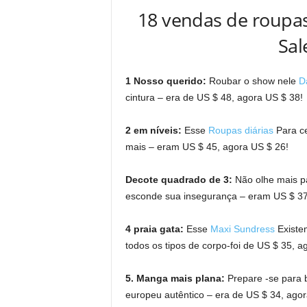
18 vendas de roupas 
Sal
1 Nosso querido:
Roubar o show nele
D
cintura – era de US $ 48, agora US $ 38!
2 em níveis:
Esse
Roupas diárias
Para cer
mais – eram US $ 45, agora US $ 26!
Decote quadrado de 3:
Não olhe mais 
esconde sua insegurança – eram US $ 37
4 praia gata:
Esse
Maxi Sundress
Existem
todos os tipos de corpo-foi de US $ 35, a
5. Manga mais plana:
Prepare -se para b
europeu autêntico – era de US $ 34, agor