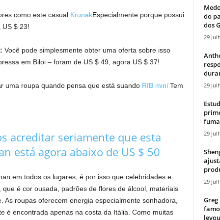
Medos
tores como este casual
Krunak
Especialmente porque possui
do pa
dos G
 US $ 23!
29 Jul
o:
Você pode simplesmente obter uma oferta sobre isso
Antho
mpressa em Biloi – foram de US $ 49, agora US $ 37!
resp
duran
29 Jul
sar uma roupa quando pensa que está suando
RIB mini
Tem
!
Estud
primo
fumaç
29 Jul
 acreditar seriamente que esta
n está agora abaixo de US $ 50
Sheng
ajust
produ
an em todos os lugares, é por isso que celebridades e
29 Jul
que é cor ousada, padrões de flores de álcool, materiais
Greg 
nte. As roupas oferecem energia especialmente sonhadora,
famos
e é encontrada apenas na costa da Itália. Como muitas
levou