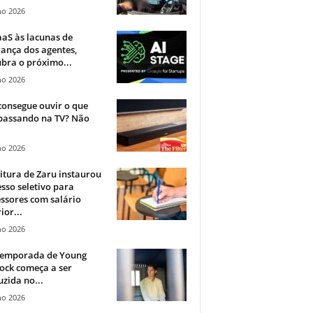
ho 2026
aS às lacunas de
ança dos agentes,
bra o próximo...
ho 2026
onsegue ouvir o que
 passando na TV? Não
.
ho 2026
itura de Zaru instaurou
sso seletivo para
ssores com salário
ior...
ho 2026
 temporada de Young
ock começa a ser
zida no...
ho 2026