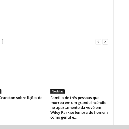
Notícias
ranston sobre lições de
Família de três pessoas que
morreu em um grande incêndio
no apartamento da vovó em
Wiley Park se lembra do homem
como gentil e...