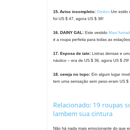
15. Aviso incompleto:
Ombro
Um estilo 
foi US $ 47, agora US $ 38!
16. DAINY GAL:
Este vestido
Maxi fuma
é a roupa perfeita para todas as estaçõe
17. Esposa de iate:
Listras densas e uma
náutico – era de US $ 36, agora US $ 29!
18. cereja no topo:
Em algum lugar mode
tem uma sensação sem peso-eram US $ 3
Relacionado:
19 roupas s
lambem sua cintura
Não há nada mais emocionante do que enc