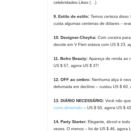
celebridades-Likes (…)
9. Estilo de estilo:
Temos certeza disso
custa algumas centenas de dólares – era
10. Designer-Cheyha:
Com coceira para 
decote em V Flert estava com US $ 23, a
11. Boho Beauty:
Apareça de renda ao 
US $ 57, agora US $ 37!
12. OFF ao ombro:
Nenhuma alça é nece
defumada em declínio – custou US $ 60, 
13. DIÁRIO NECESSÁRIO:
Você não que
curto-dimensão
– US $ 50, agora US $ 42
14. Party Starter:
Elegante, álcool e todo 
vezes. O menos – foi de US $ 46, agora 