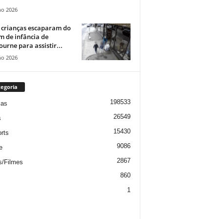
ho 2026
 crianças escaparam do
m de infância de
urne para assistir...
ho 2026
egoria
198533
ias
26549
s
15430
rts
9086
e
2867
s/Filmes
860
1