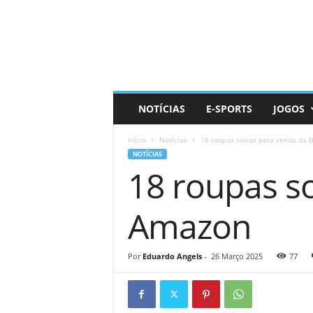
D
a
i
l
y
N
e
NOTÍCIAS
E-SPORTS
JOGOS
r
d
Início
Notícias
18 roupas soltas para venda da B
NOTÍCIAS
18 roupas so
Amazon
Por
Eduardo Angels
-
26 Março 2025
77