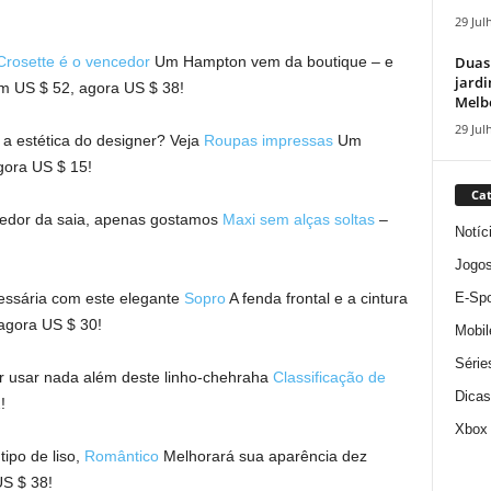
29 Jul
Duas
Crosette é o vencedor
Um Hampton vem da boutique – e
jardi
m US $ 52, agora US $ 38!
Melbo
29 Jul
a estética do designer? Veja
Roupas impressas
Um
gora US $ 15!
Cat
redor da saia, apenas gostamos
Maxi sem alças soltas
–
Notíc
Jogo
E-Spo
ssária com este elegante
Sopro
A fenda frontal e a cintura
agora US $ 30!
Mobil
Série
r usar nada além deste linho-chehraha
Classificação de
Dicas
!
Xbox
tipo de liso,
Romântico
Melhorará sua aparência dez
US $ 38!