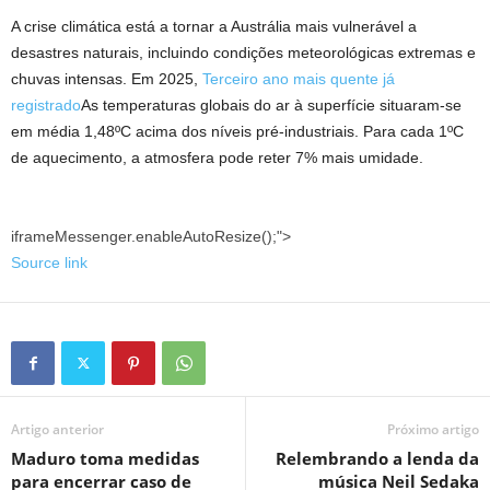
A crise climática está a tornar a Austrália mais vulnerável a
desastres naturais, incluindo condições meteorológicas extremas e
chuvas intensas. Em 2025,
Terceiro ano mais quente já
registrado
As temperaturas globais do ar à superfície situaram-se
em média 1,48ºC acima dos níveis pré-industriais. Para cada 1ºC
de aquecimento, a atmosfera pode reter 7% mais umidade.
iframeMessenger.enableAutoResize();
">
Source link
Artigo anterior
Próximo artigo
Maduro toma medidas
Relembrando a lenda da
para encerrar caso de
música Neil Sedaka