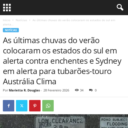
Início
Notícias
As últimas chuvas do verão colocaram os estados do sul em
alerta...
NOTÍCIAS
As últimas chuvas do verão
colocaram os estados do sul em
alerta contra enchentes e Sydney
em alerta para tubarões-touro
Austrália Clima
Por
Marietta R. Douglas
-
28 Fevereiro 2026
34
0