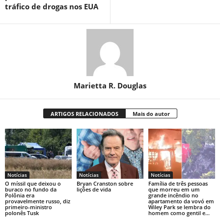
tráfico de drogas nos EUA
Marietta R. Douglas
ARTIGOS RELACIONADOS
Mais do autor
Notícias
Notícias
Notícias
O míssil que deixou o
Bryan Cranston sobre
Família de três pessoas
buraco no fundo da
lições de vida
que morreu em um
Polônia era
grande incêndio no
provavelmente russo, diz
apartamento da vovó em
primeiro-ministro
Wiley Park se lembra do
polonês Tusk
homem como gentil e...