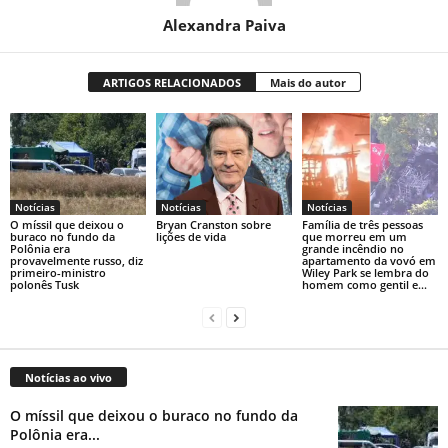
Alexandra Paiva
ARTIGOS RELACIONADOS
Mais do autor
Notícias
Notícias
Notícias
O míssil que deixou o
Bryan Cranston sobre
Família de três pessoas
buraco no fundo da
lições de vida
que morreu em um
Polônia era
grande incêndio no
provavelmente russo, diz
apartamento da vovó em
primeiro-ministro
Wiley Park se lembra do
polonês Tusk
homem como gentil e...
Notícias ao vivo
O míssil que deixou o buraco no fundo da
Polônia era...