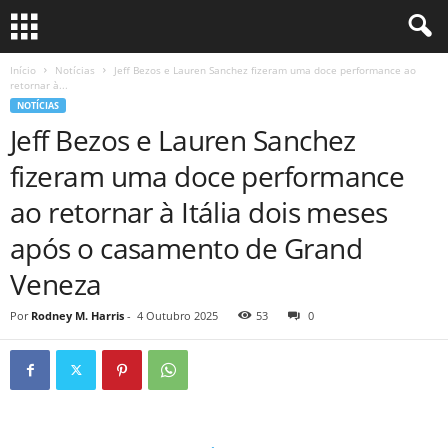
Início
Notícias
Jeff Bezos e Lauren Sanchez fizeram uma doce performance ao
retornar à...
NOTÍCIAS
Jeff Bezos e Lauren Sanchez
fizeram uma doce performance
ao retornar à Itália dois meses
após o casamento de Grand
Veneza
Por
Rodney M. Harris
-
4 Outubro 2025
53
0