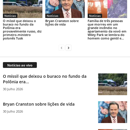
Notícias
Notícias
Notícias
O míssil que deixou o
Bryan Cranston sobre
Família de três pessoas
buraco no fundo da
lições de vida
que morreu em um
Polônia era
grande incêndio no
provavelmente russo, diz
apartamento da vovó em
primeiro-ministro
Wiley Park se lembra do
polonês Tusk
homem como gentil e...
Notícias ao vivo
O míssil que deixou o buraco no fundo da
Polônia era...
30 Julho 2026
Bryan Cranston sobre lições de vida
30 Julho 2026