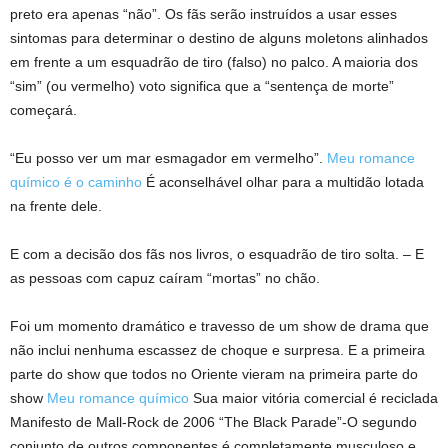
preto era apenas “não”. Os fãs serão instruídos a usar esses
sintomas para determinar o destino de alguns moletons alinhados
em frente a um esquadrão de tiro (falso) no palco. A maioria dos
“sim” (ou vermelho) voto significa que a “sentença de morte”
começará.
“Eu posso ver um mar esmagador em vermelho”.
Meu romance
químico é o caminho
É aconselhável olhar para a multidão lotada
na frente dele.
E com a decisão dos fãs nos livros, o esquadrão de tiro solta. – E
as pessoas com capuz caíram “mortas” no chão.
Foi um momento dramático e travesso de um show de drama que
não inclui nenhuma escassez de choque e surpresa. E a primeira
parte do show que todos no Oriente vieram na primeira parte do
show
Meu romance químico
Sua maior vitória comercial é reciclada
Manifesto de Mall-Rock de 2006 “The Black Parade”-O segundo
conjunto de outros componentes é completamente musculoso e