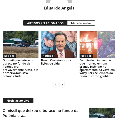
Eduardo Angels
ARTIGOS RELACIONADOS
Mais do autor
Notícias
Notícias
Notícias
O míssil que deixou o
Bryan Cranston sobre
Família de três pessoas
buraco no fundo da
lições de vida
que morreu em um
Polônia era
grande incêndio no
provavelmente russo, diz
apartamento da vovó em
primeiro-ministro
Wiley Park se lembra do
polonês Tusk
homem como gentil e...
Notícias ao vivo
O míssil que deixou o buraco no fundo da
Polônia era...