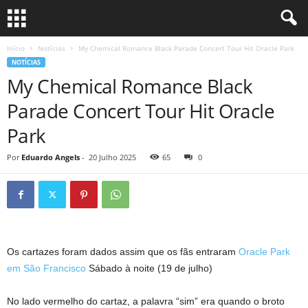
Início
Notícias
My Chemical Romance Black Parade Concert Tour Hit Oracle Park
NOTÍCIAS
My Chemical Romance Black
Parade Concert Tour Hit Oracle
Park
Por
Eduardo Angels
-
20 Julho 2025
65
0
Os cartazes foram dados assim que os fãs entraram
Oracle Park
em São Francisco
Sábado à noite (19 de julho)
No lado vermelho do cartaz, a palavra “sim” era quando o broto