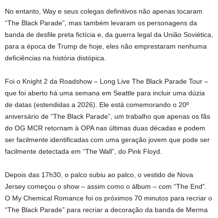
No entanto, Way e seus colegas definitivos não apenas tocaram
“The Black Parade”, mas também levaram os personagens da
banda de desfile preta fictícia e, da guerra legal da União Soviética,
para a época de Trump de hoje, eles não emprestaram nenhuma
deficiências na história distópica.
Foi o Knight 2 da Roadshow – Long Live The Black Parade Tour –
que foi aberto há uma semana em Seattle para incluir uma dúzia
de datas (estendidas a 2026). Ele está comemorando o 20º
aniversário de “The Black Parade”, um trabalho que apenas os fãs
do OG MCR retornam à OPA nas últimas duas décadas e podem
ser facilmente identificadas com uma geração jovem que pode ser
facilmente detectada em “The Wall”, do Pink Floyd.
Depois das 17h30, o palco subiu ao palco, o vestido de Nova
Jersey começou o show – assim como o álbum – com “The End”.
O My Chemical Romance foi os próximos 70 minutos para recriar o
“The Black Parade” para recriar a decoração da banda de Merma