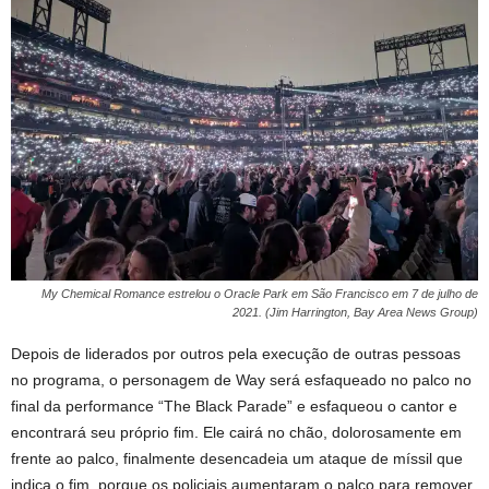
My Chemical Romance estrelou o Oracle Park em São Francisco em 7 de julho de
2021. (Jim Harrington, Bay Area News Group)
Depois de liderados por outros pela execução de outras pessoas
no programa, o personagem de Way será esfaqueado no palco no
final da performance “The Black Parade” e esfaqueou o cantor e
encontrará seu próprio fim. Ele cairá no chão, dolorosamente em
frente ao palco, finalmente desencadeia um ataque de míssil que
indica o fim, porque os policiais aumentaram o palco para remover