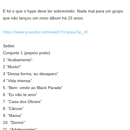
E foi o que o hype deve ter sobrevivido. Nada mal para um grupo
que não lançou um novo álbum há 15 anos.
https://www.youtube.com/watch?v=joaw7je_cfi
Setlist:
Conjunto 1 (pepino preto)
1 “Acabamento”.
2 “Morto!”
3 “Dessa forma, eu desaparo”
4 “Vida intensa”
5. “Bem -vindo ao Black Parade”
6. “Eu não te amo”
7. “Casa dos Oloves”
8. “Câncer”
9. “Mama”
10. “Dormir”
11. “Adolescentes”