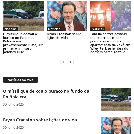
Notícias
Notícias
Notícias
O míssil que deixou o
Bryan Cranston sobre
Família de três pessoas
buraco no fundo da
lições de vida
que morreu em um
Polônia era
grande incêndio no
provavelmente russo, diz
apartamento da vovó em
primeiro-ministro
Wiley Park se lembra do
polonês Tusk
homem como gentil e...
Notícias ao vivo
O míssil que deixou o buraco no fundo da
Polônia era...
30 Julho 2026
Bryan Cranston sobre lições de vida
30 Julho 2026