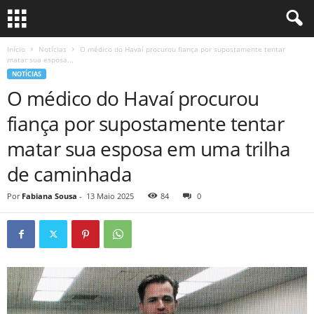
Início
Notícias
O médico do Havaí procurou fiança por supostamente tentar
matar sua esposa...
NOTÍCIAS
O médico do Havaí procurou
fiança por supostamente tentar
matar sua esposa em uma trilha
de caminhada
Por
Fabiana Sousa
-
13 Maio 2025
84
0