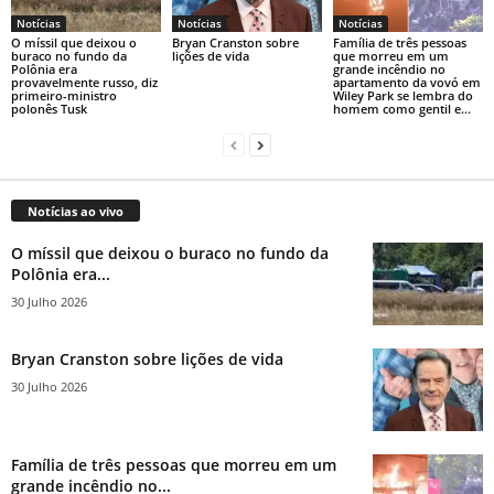
Notícias
Notícias
Notícias
O míssil que deixou o
Bryan Cranston sobre
Família de três pessoas
buraco no fundo da
lições de vida
que morreu em um
Polônia era
grande incêndio no
provavelmente russo, diz
apartamento da vovó em
primeiro-ministro
Wiley Park se lembra do
polonês Tusk
homem como gentil e...
Notícias ao vivo
O míssil que deixou o buraco no fundo da
Polônia era...
30 Julho 2026
Bryan Cranston sobre lições de vida
30 Julho 2026
Família de três pessoas que morreu em um
grande incêndio no...