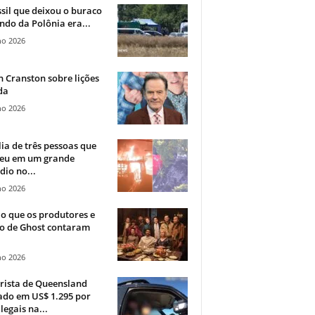
sil que deixou o buraco
ndo da Polônia era...
ho 2026
 Cranston sobre lições
da
ho 2026
ia de três pessoas que
eu em um grande
dio no...
ho 2026
o que os produtores e
co de Ghost contaram
ho 2026
rista de Queensland
ado em US$ 1.295 por
ilegais na...