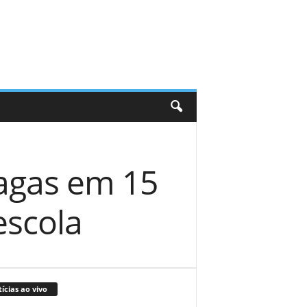
agas em 15
escola
ícias ao vivo