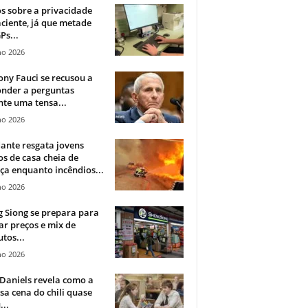
 sobre a privacidade
ciente, já que metade
Ps...
ho 2026
ny Fauci se recusou a
onder a perguntas
te uma tensa...
ho 2026
ante resgata jovens
s de casa cheia de
a enquanto incêndios...
ho 2026
 Siong se prepara para
ar preços e mix de
tos...
ho 2026
Daniels revela como a
a cena do chili quase
...