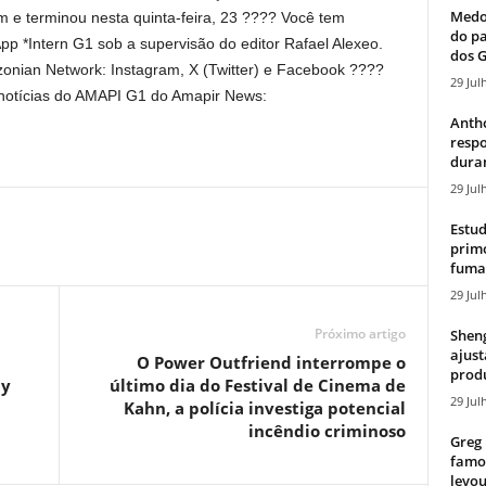
Medos
m e terminou nesta quinta-feira, 23 ???? Você tem
do pa
 *Intern G1 sob a supervisão do editor Rafael Alexeo.
dos G
nian Network: Instagram, X (Twitter) e Facebook ????
29 Jul
notícias do AMAPI G1 do Amapir News:
Antho
resp
duran
29 Jul
Estud
primo
fumaç
29 Jul
Próximo artigo
Sheng
ajust
O Power Outfriend interrompe o
produ
ay
último dia do Festival de Cinema de
29 Jul
Kahn, a polícia investiga potencial
incêndio criminoso
Greg 
famos
levou