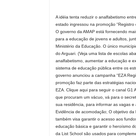
A idéia tenta reduzir o analfabetismo ent
estado ingressou na promoção “Registro 
O governo da AMAP está fornecendo mais 
para a educação de jovens e adultos, jun
Ministério da Educação. O único municíp
do Arguari. (Veja uma lista de escolas ab
analfabetismo, aumentar a educação e expa
sistema de educação pública entre os est
governo anunciou a campanha “EZA Regist
promoção faz parte das estratégias nacion
EZA. Clique aqui para seguir o canal G1 
que procuram um vácuo, vá para o secret
sua residência, para informar as vagas 
Evidência de acomodação; O objetivo da h
também visa garantir o acesso aos fund
educação básica e garantir o heroísmo d
da List School são usados ​​para compleme