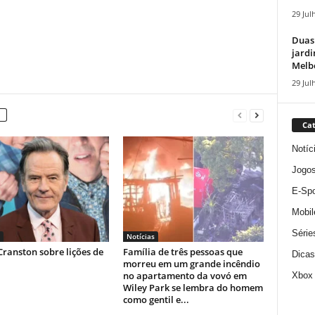
29 Jul
Duas
jardi
Melbo
29 Jul
Cat
Notíc
Jogo
E-Spo
Mobil
Série
Notícias
ranston sobre lições de
Família de três pessoas que
Dicas
morreu em um grande incêndio
no apartamento da vovó em
Xbox
Wiley Park se lembra do homem
como gentil e...