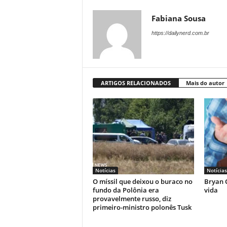
Fabiana Sousa
https://dailynerd.com.br
ARTIGOS RELACIONADOS
Mais do autor
Notícias
Notícias
O míssil que deixou o buraco no
Bryan C
fundo da Polônia era
vida
provavelmente russo, diz
primeiro-ministro polonês Tusk