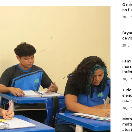
O mís
no fu
30 Jul
Bryan
de vi
30 Jul
Famíl
morr
incên
30 Jul
Tudo 
elen
na...
30 Jul
Moto
mult
atos 