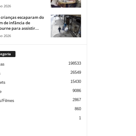
ho 2026
 crianças escaparam do
m de infância de
urne para assistir...
ho 2026
egoria
198533
ias
26549
s
15430
rts
9086
e
2867
s/Filmes
860
1