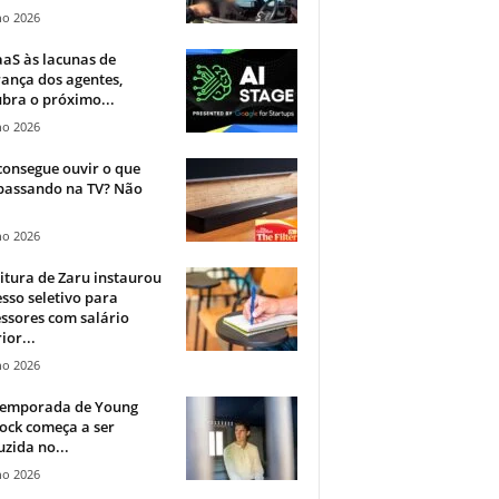
ho 2026
aS às lacunas de
ança dos agentes,
bra o próximo...
ho 2026
onsegue ouvir o que
 passando na TV? Não
.
ho 2026
itura de Zaru instaurou
sso seletivo para
ssores com salário
ior...
ho 2026
 temporada de Young
ock começa a ser
zida no...
ho 2026