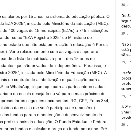
30 Jul
Do Sa
re os alunos por 15 anos no sistema de educação pública. O
segur
de EZA 2025”, iniciado pelo Ministério da Educação (MEC).
descu
de 400 vagas de 15 municípios (EZAs) a 745 instituições
29 Jul
tando -se ao “EZA Registro 2025” do Ministério do
Não c
io no estado que não está em relação à educação é Kurius
está
aixo). Ver o relacionamento com as vagas é superar o
são..
ndir a lista de matrículas a partir dos 15 anos no
29 Jul
udantes que são privados de independência. Para isso, o
ro 2025”, iniciada pelo Ministério da Educação (MEC). A
Prefe
proce
ais de contrato de alfabetização e qualificação para a
profe
AP no WhatsApp, clique aqui para as partes interessadas
super
ariado da escola desejado ou vá para o mais próximo de
29 Jul
e apresentar os seguintes documentos: RG; CPF; Fotos 3×4;
A 2ª
istória da escola (se você participou de uma série)
Sherl
os dos fundos para a manutenção e desenvolvimento da
produ
os profissionais da educação. O Fundo Estadual e Federal
29 Jul
ntar os fundos e calcular o preço do fundo por aluno. Pré-