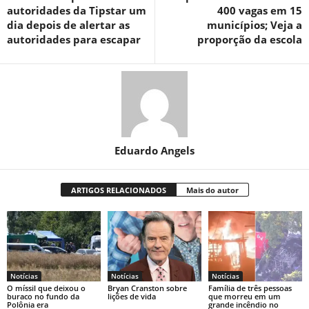
autoridades da Tipstar um
400 vagas em 15
dia depois de alertar as
municípios; Veja a
autoridades para escapar
proporção da escola
Eduardo Angels
ARTIGOS RELACIONADOS
Mais do autor
Notícias
Notícias
Notícias
O míssil que deixou o
Bryan Cranston sobre
Família de três pessoas
buraco no fundo da
lições de vida
que morreu em um
Polônia era
grande incêndio no