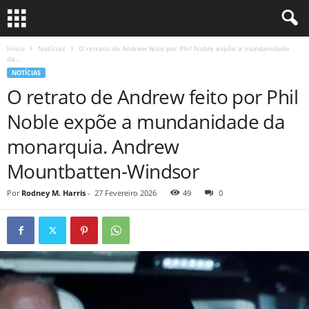
Início
Notícias
O retrato de Andrew feito por Phil Noble expõe a mundanidade
da...
NOTÍCIAS
O retrato de Andrew feito por Phil
Noble expõe a mundanidade da
monarquia. Andrew
Mountbatten-Windsor
Por
Rodney M. Harris
-
27 Fevereiro 2026
49
0