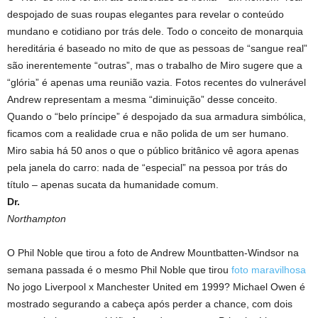
despojado de suas roupas elegantes para revelar o conteúdo
mundano e cotidiano por trás dele. Todo o conceito de monarquia
hereditária é baseado no mito de que as pessoas de “sangue real”
são inerentemente “outras”, mas o trabalho de Miro sugere que a
“glória” é apenas uma reunião vazia. Fotos recentes do vulnerável
Andrew representam a mesma “diminuição” desse conceito.
Quando o “belo príncipe” é despojado da sua armadura simbólica,
ficamos com a realidade crua e não polida de um ser humano.
Miro sabia há 50 anos o que o público britânico vê agora apenas
pela janela do carro: nada de “especial” na pessoa por trás do
título – apenas sucata da humanidade comum.
Dr.
Northampton
O Phil Noble que tirou a foto de Andrew Mountbatten-Windsor na
semana passada é o mesmo Phil Noble que tirou
foto maravilhosa
No jogo Liverpool x Manchester United em 1999? Michael Owen é
mostrado segurando a cabeça após perder a chance, com dois