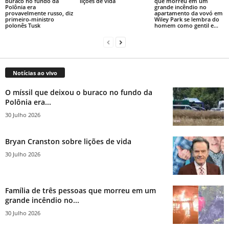
buraco no fundo da
lições de vida
que morreu em um
Polônia era
grande incêndio no
provavelmente russo, diz
apartamento da vovó em
primeiro-ministro
Wiley Park se lembra do
polonês Tusk
homem como gentil e...
Notícias ao vivo
O míssil que deixou o buraco no fundo da
Polônia era...
30 Julho 2026
Bryan Cranston sobre lições de vida
30 Julho 2026
Família de três pessoas que morreu em um
grande incêndio no...
30 Julho 2026