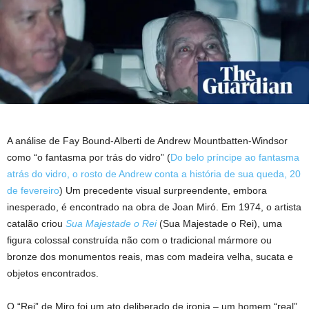
A análise de Fay Bound-Alberti de Andrew Mountbatten-Windsor
como “o fantasma por trás do vidro” (
Do belo príncipe ao fantasma
atrás do vidro, o rosto de Andrew conta a história de sua queda, 20
de fevereiro
) Um precedente visual surpreendente, embora
inesperado, é encontrado na obra de Joan Miró. Em 1974, o artista
catalão criou
Sua Majestade o Rei
(Sua Majestade o Rei), uma
figura colossal construída não com o tradicional mármore ou
bronze dos monumentos reais, mas com madeira velha, sucata e
objetos encontrados.
O “Rei” de Miro foi um ato deliberado de ironia – um homem “real”