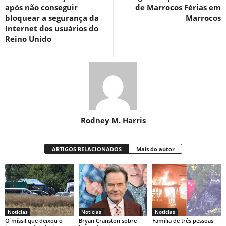
após não conseguir
de Marrocos Férias em
bloquear a segurança da
Marrocos
Internet dos usuários do
Reino Unido
Rodney M. Harris
ARTIGOS RELACIONADOS
Mais do autor
Notícias
Notícias
Notícias
O míssil que deixou o
Bryan Cranston sobre
Família de três pessoas