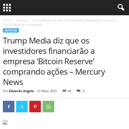
Início
Notícias
Trump Media diz que os investidores financiarão a empresa
‘Bitcoin Reserve’ comprando...
NOTÍCIAS
Trump Media diz que os
investidores financiarão a
empresa ‘Bitcoin Reserve’
comprando ações – Mercury
News
Por
Eduardo Angels
-
27 Maio 2025
94
0