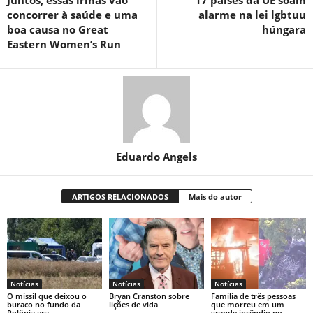
Juntos, essas irmãs vão
17 países da UE soam
concorrer à saúde e uma
alarme na lei lgbtuu
boa causa no Great
húngara
Eastern Women’s Run
Eduardo Angels
ARTIGOS RELACIONADOS
Mais do autor
Notícias
Notícias
Notícias
O míssil que deixou o
Bryan Cranston sobre
Família de três pessoas
buraco no fundo da
lições de vida
que morreu em um
Polônia era
grande incêndio no